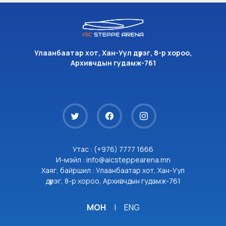
Улаанбаатар хот, Хан-Уул дүүрэг, 8-р хороо,
Архивчдын гудамж-761
Утас : (+976) 7777 1666
И-мэйл : info@aicsteppearena.mn
Хаяг, байршил : Улаанбаатар хот, Хан-Уул
дүүрэг, 8-р хороо, Архивчдын гудамж-761
МОН
|
ENG