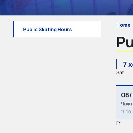
Home
Public Skating Hours
Pu
7 
Sat
08/
Чөлөө
11:00 
Fri