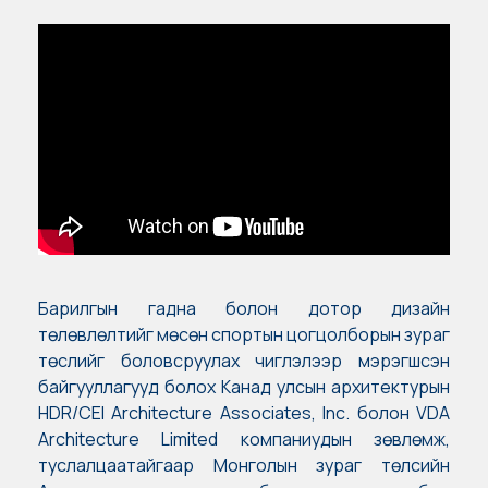
Барилгын гадна болон дотор дизайн
төлөвлөлтийг мөсөн спортын цогцолборын зураг
төслийг боловсруулах чиглэлээр мэрэгшсэн
байгууллагууд болох Канад улсын архитектурын
HDR/CEI Architecture Associates, Inc. болон VDA
Architecture Limited компаниудын зөвлөмж,
туслалцаатайгаар Монголын зураг төлсийн