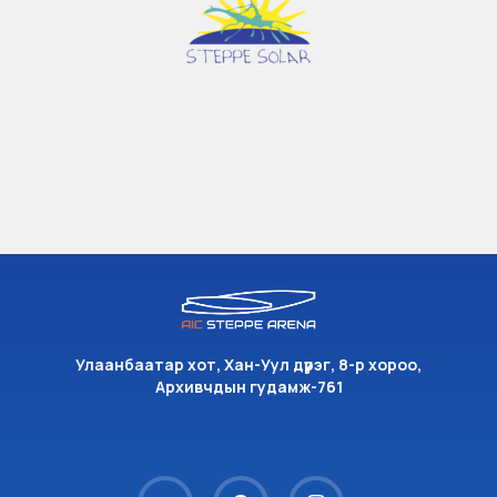
Улаанбаатар хот, Хан-Уул дүүрэг, 8-р хороо,
Архивчдын гудамж-761