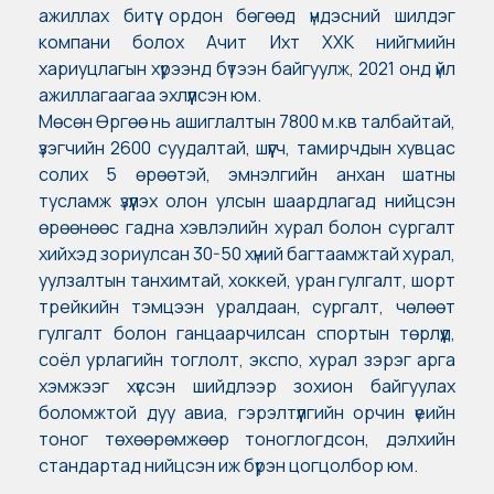
ажиллах битүү ордон бөгөөд үндэсний шилдэг
компани болох Ачит Ихт ХХК нийгмийн
хариуцлагын хүрээнд бүтээн байгуулж, 2021 онд үйл
ажиллагаагаа эхлүүлсэн юм.
Мөсөн Өргөө нь ашиглалтын 7800 м.кв талбайтай,
үзэгчийн 2600 суудалтай, шүүгч, тамирчдын хувцас
солих 5 өрөөтэй, эмнэлгийн анхан шатны
тусламж үзүүлэх олон улсын шаардлагад нийцсэн
өрөөнөөс гадна хэвлэлийн хурал болон сургалт
хийхэд зориулсан 30-50 хүний багтаамжтай хурал,
уулзалтын танхимтай, хоккей, уран гулгалт, шорт
трейкийн тэмцээн уралдаан, сургалт, чөлөөт
гулгалт болон ганцаарчилсан спортын төрлүүд,
соёл урлагийн тоглолт, экспо, хурал зэрэг арга
хэмжээг хүссэн шийдлээр зохион байгуулах
боломжтой дуу авиа, гэрэлтүүлгийн орчин үеийн
тоног төхөөрөмжөөр тоноглогдсон, дэлхийн
стандартад нийцсэн иж бүрэн цогцолбор юм.