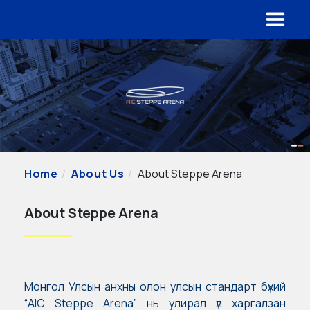
Home
About Us
About Steppe Arena
About Steppe Arena
Монгол Улсын анхны олон улсын стандарт бүхий
“AIC Steppe Arena” нь улирал үл харгалзан