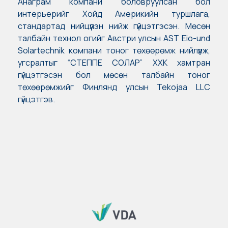
Анаграм компани боловруулсан бол
интерьерийг Хойд Америкийн туршлага,
стандартад нийцүүлэн нийж гүйцэтгэсэн. Мөсөн
талбайн технол огийг Австри улсын AST Eio-und
Solartechnik компани тоног төхөөрөмж нийлүүлж,
угсралтыг “СТЕППЕ СОЛАР” ХХК хамтран
гүйцэтгэсэн бол мөсөн талбайн тоног
төхөөрөмжийг Финлянд улсын Tekojaa LLC
гүйцэтгэв.