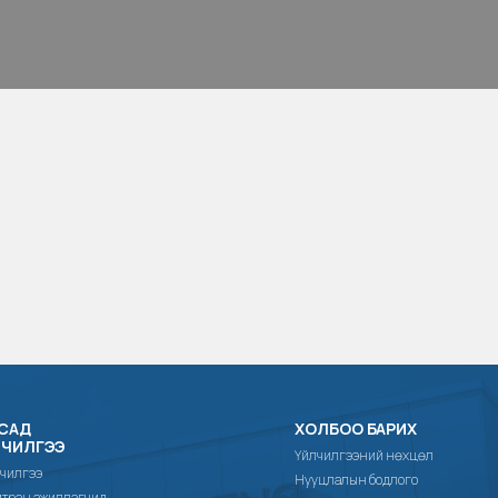
САД
ХОЛБОО БАРИХ
ЛЧИЛГЭЭ
Үйлчилгээний нөхцөл
чилгээ
Нууцлалын бодлого
тран ажиллагчид