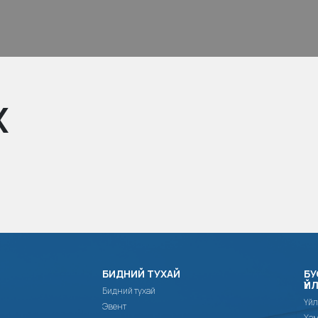
Х
БИДНИЙ ТУХАЙ
БУ
ҮЙ
Бидний тухай
Үйл
Эвент
Хам