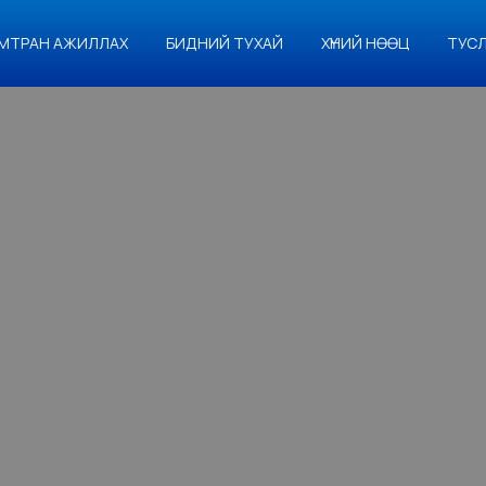
МТРАН АЖИЛЛАХ
БИДНИЙ ТУХАЙ
ХҮНИЙ НӨӨЦ
ТУС