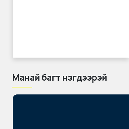
Манай багт нэгдээрэй