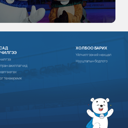
САД
ХОЛБОО БАРИХ
ЛЧИЛГЭЭ
Үйлчилгээний нөхцөл
чилгээ
Нууцлалын бодлого
тран ажиллагчид
иалга өгөх
ог төхөөрөмж