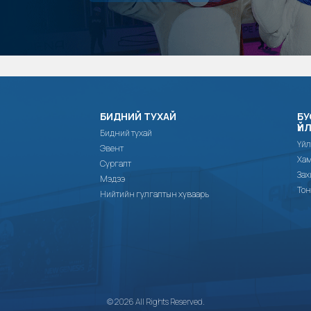
БИДНИЙ ТУХАЙ
БУ
ҮЙ
Бидний тухай
Үйл
Эвент
Хам
Сургалт
Зах
Мэдээ
Тон
Нийтийн гулгалтын хуваарь
© 2026 All Rights Reserved.