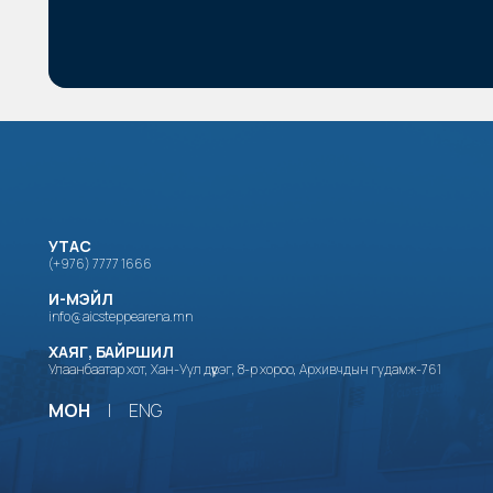
УТАС
(+976) 7777 1666
И-МЭЙЛ
info@aicsteppearena.mn
ХАЯГ, БАЙРШИЛ
Улаанбаатар хот, Хан-Уул дүүрэг, 8-р хороо, Архивчдын гудамж-761
МОН
|
ENG