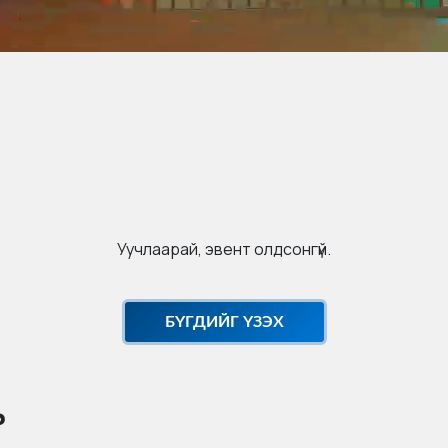
Уучлаарай, эвент олдсонгүй.
БҮГДИЙГ ҮЗЭХ
ь