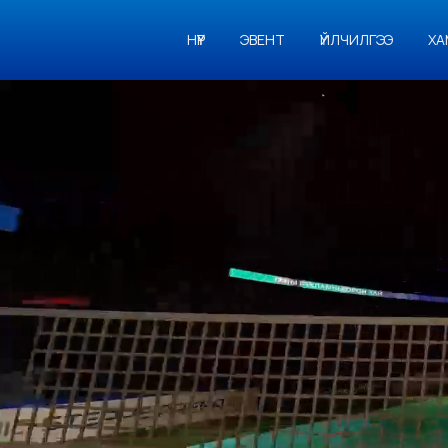
НҮҮР
ЭВЕНТ
ҮЙЛЧИЛГЭЭ
ХА