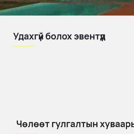
Удахгүй болох эвентүүд
Чөлөөт гулгалтын хуваар