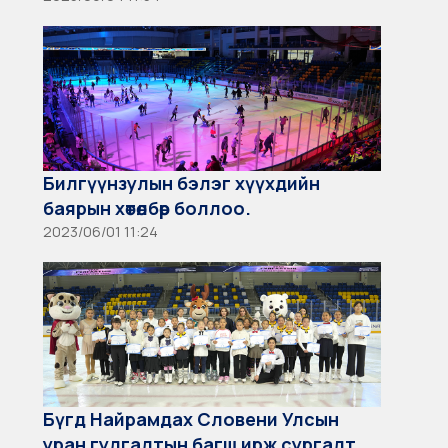
Билгүүнзулын бэлэг хүүхдийн
баярын хөтөлбөр боллоо.
2023/06/01 11:24
Бүгд Найрамдах Словени Улсын
уран гулгалтын багш ирж сургалт