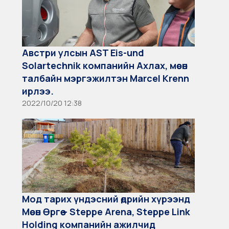
Австри улсын AST Eis-und
Solartechnik компанийн Ахлах, мөсөн
талбайн мэргэжилтэн Marcel Krenn
ирлээ.
2022/10/20 12:38
Мод тарих үндэсний өдрийн хүрээнд
Мөсөн Өргөө – Steppe Arena, Steppe Link
Holding компанийн ажилчид