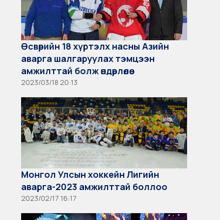
Өсвөрийн 18 хүртэлх насны Азийн
аварга шалгаруулах тэмцээн
амжилттай болж өндөрлөлөө.
2023/03/18 20:13
Монгол Улсын хоккейн Лигийн
аварга-2023 амжилттай боллоо
2023/02/17 16:17