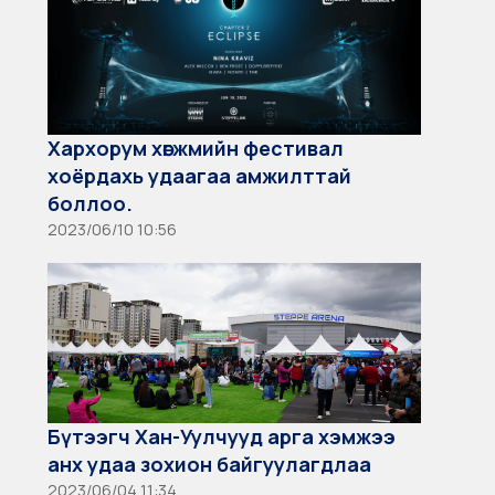
Хархорум хөгжмийн фестивал
хоёрдахь удаагаа амжилттай
боллоо.
2023/06/10 10:56
Бүтээгч Хан-Уулчууд арга хэмжээ
анх удаа зохион байгуулагдлаа
2023/06/04 11:34