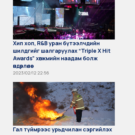
Хип хоп, R&B уран бүтээлчдийн
шилдгийг шалгаруулах “Triple X Hit
Awards” хөгжмийн наадам болж
өндөрлөлөө
2023/02/12 22:56
Гал түймрээс урьдчилан сэргийлэх