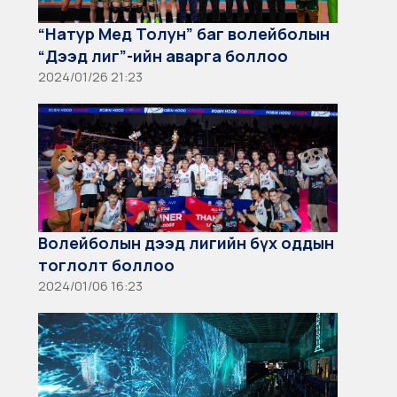
“Натур Мед Толун” баг волейболын
“Дээд лиг”-ийн аварга боллоо
2024/01/26 21:23
Волейболын дээд лигийн бүх оддын
тоглолт боллоо
2024/01/06 16:23