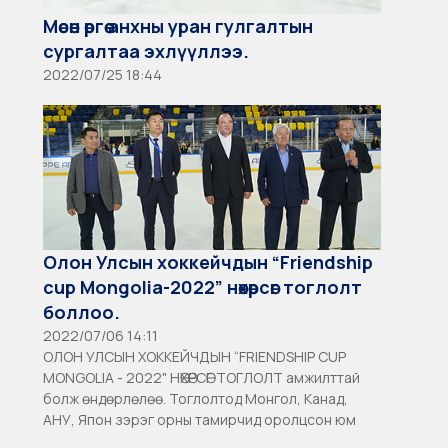
Мөсөн өргөө анхны уран гулгалтын
сургалтаа эхлүүллээ.
2022/07/25 18:44
Олон Улсын хоккейчдын “Friendship
cup Mongolia-2022” нөхөрсөг тоглолт
боллоо.
2022/07/06 14:11
ОЛОН УЛСЫН ХОККЕЙЧДЫН “FRIENDSHIP CUP
MONGOLIA - 2022" НӨХӨРСӨГ ТОГЛОЛТ амжилттай
болж өндөрлөлөө. Тоглолтод Монгол, Канад,
АНУ, Япон зэрэг орны тамирчид оролцсон юм