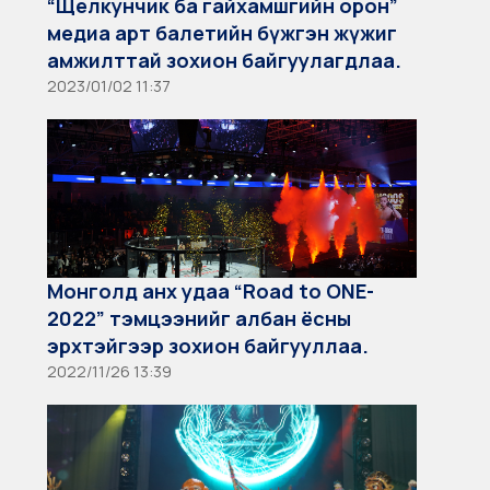
“Щелкунчик ба гайхамшгийн орон”
медиа арт балетийн бүжгэн жүжиг
амжилттай зохион байгуулагдлаа.
2023/01/02 11:37
Монголд анх удаа “Road to ONE-
2022” тэмцээнийг албан ёсны
эрхтэйгээр зохион байгууллаа.
2022/11/26 13:39