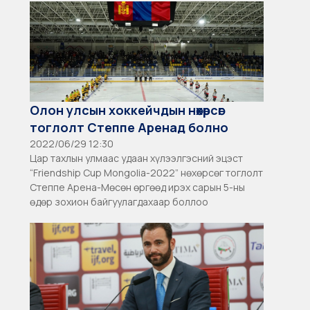
Олон улсын хоккейчдын нөхөрсөг
тоглолт Степпе Аренад болно
2022/06/29 12:30
Цар тахлын улмаас удаан хүлээлгэсний эцэст
“Friendship Cup Mongolia-2022” нөхөрсөг тоглолт
Степпе Арена-Мөсөн өргөөд ирэх сарын 5-ны
өдөр зохион байгуулагдахаар боллоо