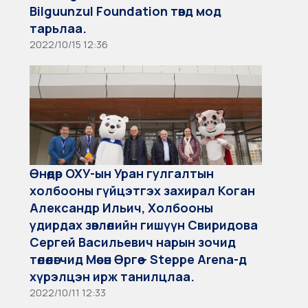
Bilguunzul Foundation төвд мод
тарьлаа.
2022/10/15 12:36
Өнөөдөр ОХУ-ын Уран гулгалтын
холбооны гүйцэтгэх захирал Коган
Александр Ильич, Холбооны
удирдах зөвлөлийн гишүүн Свиридова
Сергей Васильевич нарын зочид
төлөөлөгчид Мөсөн Өргөө – Steppe Arena-д
хүрэлцэн ирж танилцлаа.
2022/10/11 12:33