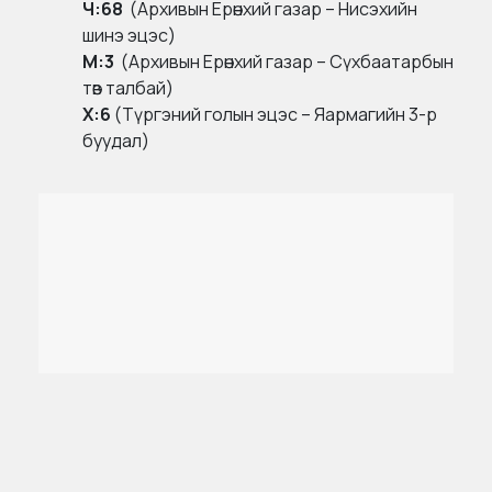
Ч:68
(Aрхивын Ерөнхий газар – Нисэхийн
шинэ эцэс)
М:3
(Архивын Ерөнхий газар – Сүхбаатарбын
төв талбай)
Х:6
(Түргэний голын эцэс – Яармагийн 3-р
буудал)