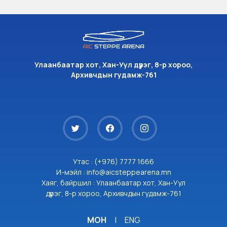
Улаанбаатар хот, Хан-Уул дүүрэг, 8-р хороо,
Архивчдын гудамж-761
Утас : (+976) 7777 1666
И-мэйл : info@aicsteppearena.mn
Хаяг, байршил : Улаанбаатар хот, Хан-Уул
дүүрэг, 8-р хороо, Архивчдын гудамж-761
МОН
|
ENG