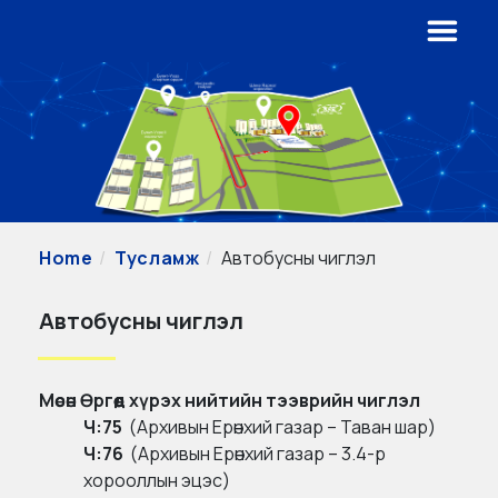
Home
Тусламж
Автобусны чиглэл
Автобусны чиглэл
Мөсөн Өргөөд хүрэх нийтийн тээврийн чиглэл
Ч:75
(Aрхивын Ерөнхий газар – Таван шар)
Ч:76
(Архивын Ерөнхий газар – 3.4-р
хорооллын эцэс)