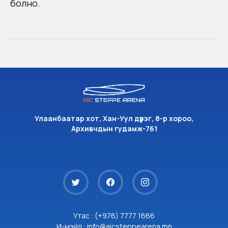
болно.
Улаанбаатар хот, Хан-Уул дүүрэг, 8-р хороо,
Архивчдын гудамж-761
Утас : (+976) 7777 1666
И-мэйл : info@aicsteppearena.mn