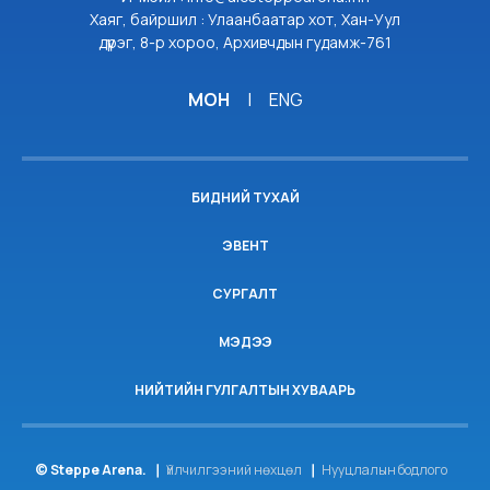
Хаяг, байршил : Улаанбаатар хот, Хан-Уул
дүүрэг, 8-р хороо, Архивчдын гудамж-761
МОН
|
ENG
БИДНИЙ ТУХАЙ
ЭВЕНТ
СУРГАЛТ
МЭДЭЭ
НИЙТИЙН ГУЛГАЛТЫН ХУВААРЬ
© Steppe Arena.
Үйлчилгээний нөхцөл
Нууцлалын бодлого