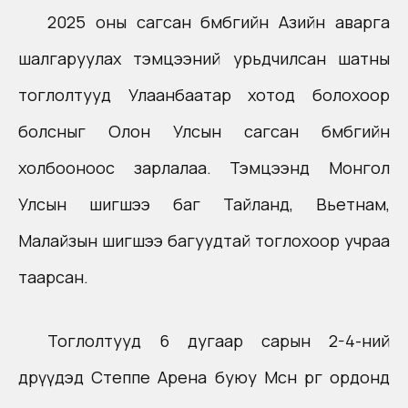
2025 оны сагсан бөмбөгийн Азийн аварга
шалгаруулах тэмцээний урьдчилсан шатны
тоглолтууд Улаанбаатар хотод болохоор
болсныг Олон Улсын сагсан бөмбөгийн
холбооноос зарлалаа. Тэмцээнд Монгол
Улсын шигшээ баг Тайланд, Вьетнам,
Малайзын шигшээ багуудтай тоглохоор учраа
таарсан.
Тоглолтууд 6 дугаар сарын 2-4-ний
өдрүүдэд Степпе Арена буюу Мөсөн өргөө ордонд