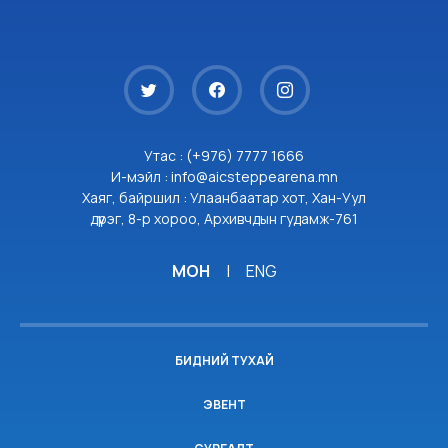
Утас : (+976) 7777 1666
И-мэйл : info@aicsteppearena.mn
Хаяг, байршил : Улаанбаатар хот, Хан-Уул
дүүрэг, 8-р хороо, Архивчдын гудамж-761
МОН
|
ENG
БИДНИЙ ТУХАЙ
ЭВЕНТ