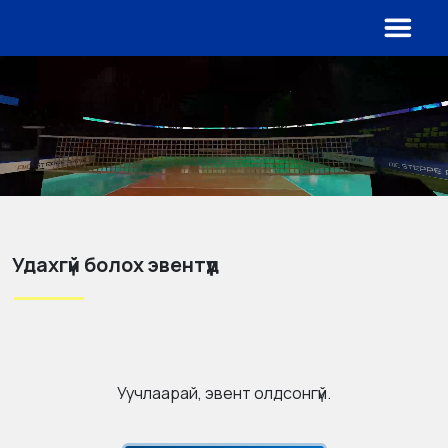
Удахгүй болох эвентүүд
Уучлаарай, эвент олдсонгүй.