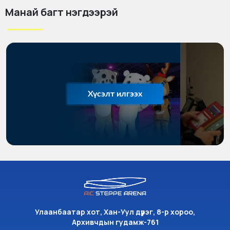
Манай багт нэгдээрэй
Хүсэлт илгээх
Улаанбаатар хот, Хан-Уул дүүрэг, 8-р хороо,
Архивчдын гудамж-761