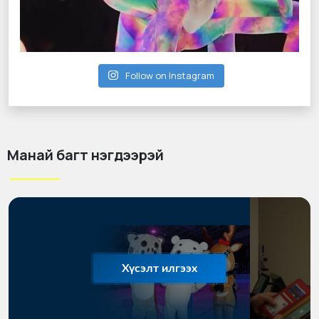
Follow on Instagram
Манай багт нэгдээрэй
Хүсэлт илгээх