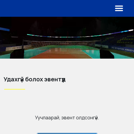
Удахгүй болох эвентүүд
Уучлаарай, эвент олдсонгүй.