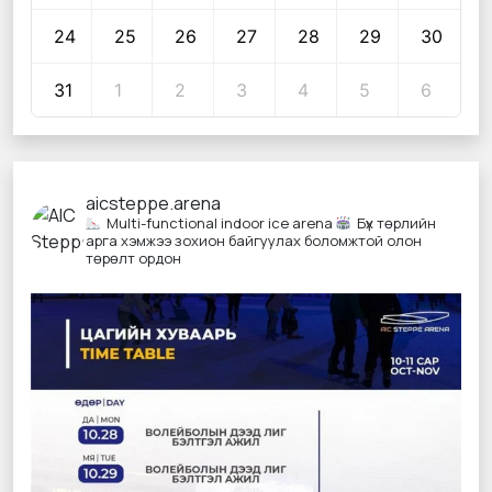
24
25
26
27
28
29
30
31
1
2
3
4
5
6
aicsteppe.arena
Multi-functional indoor ice arena
Бүх төрлийн
арга хэмжээ зохион байгуулах боломжтой олон
төрөлт ордон