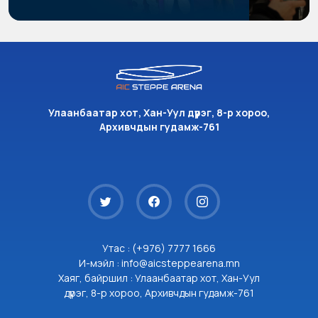
Улаанбаатар хот, Хан-Уул дүүрэг, 8-р хороо,
Архивчдын гудамж-761
Утас : (+976) 7777 1666
И-мэйл : info@aicsteppearena.mn
Хаяг, байршил : Улаанбаатар хот, Хан-Уул
дүүрэг, 8-р хороо, Архивчдын гудамж-761