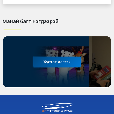
Манай багт нэгдээрэй
Хүсэлт илгээх