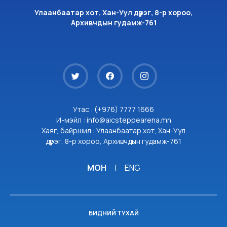
Улаанбаатар хот, Хан-Уул дүүрэг, 8-р хороо,
Архивчдын гудамж-761
Утас : (+976) 7777 1666
И-мэйл : info@aicsteppearena.mn
Хаяг, байршил : Улаанбаатар хот, Хан-Уул
дүүрэг, 8-р хороо, Архивчдын гудамж-761
МОН
|
ENG
БИДНИЙ ТУХАЙ