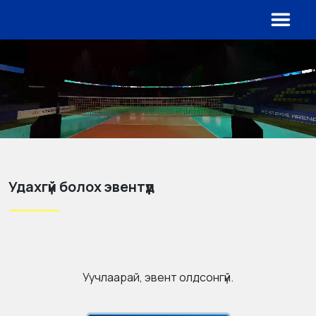
Удахгүй болох эвентүүд
Уучлаарай, эвент олдсонгүй.