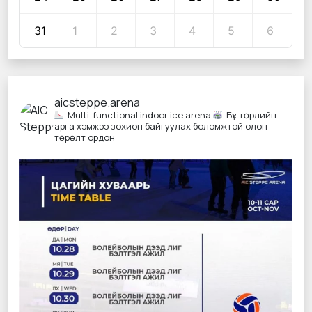
31
1
2
3
4
5
6
aicsteppe.arena
Multi-functional indoor ice arena
Бүх төрлийн
арга хэмжээ зохион байгуулах боломжтой олон
төрөлт ордон