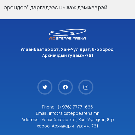
орондоо” дэргэдээс нь үзэж дэмжээрэй.
Улаанбаатар хот, Хан-Уул дүүрэг, 8-р хороо,
Архивчдын гудамж-761
Phone : (+976) 7777 1666
Email : info@aicsteppearena.mn
Address : Улаанбаатар хот, Хан-Уул дүүрэг, 8-р
хороо, Архивчдын гудамж-761