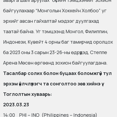
аварга шалгаруулах” бүсийн тэмцээнийг зохион
байгуулахаар “Монголын Хоккейн Холбоо” уг
эрхийг авсан гайхалтай мэдээг дуулгахад
таатай байна. Уг тэмцээнд Монгол, Филиппин,
Индонези, Кувейт 4 орны баг тамирчид оролцох
ба 2023 оны 3 сарын 23-26-ны өдрүүдэд, Степпе
Арена Мөсөн өргөөнд зохион байгуулагдана.
Тасалбар солих болон буцаах боломжгүй тул
эрхэм үйлчлүүлэгч та сонголтоо зөв хийнэ үү.
Тоглолтын хуваарь:
2023.03.23
14:00 PHI – INO (Philippines – Indonesia)