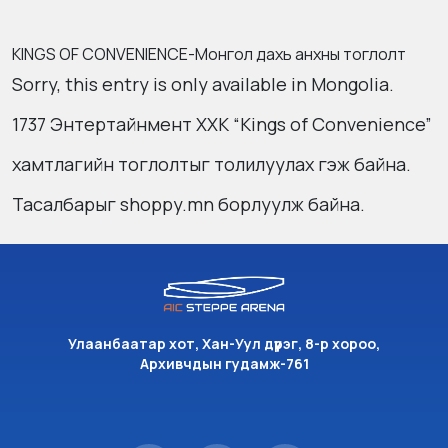
KINGS OF CONVENIENCE-Монгол дахь анхны тоглолт
Sorry, this entry is only available in
Mongolia
.
1737 Энтертайнмент ХХК “Kings of Convenience”
хамтлагийн тоглолтыг толилуулах гэж байна.
Тасалбарыг
shoppy.mn
борлуулж байна.
Улаанбаатар хот, Хан-Уул дүүрэг, 8-р хороо,
Архивчдын гудамж-761