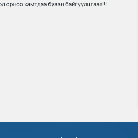
л орноо хамтдаа бүтээн байгуулцгаая!!!