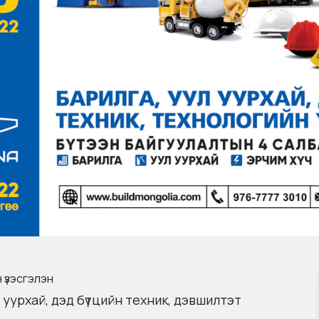
 үзэсгэлэн
 уурхай, дэд бүтцийн техник, дэвшилтэт