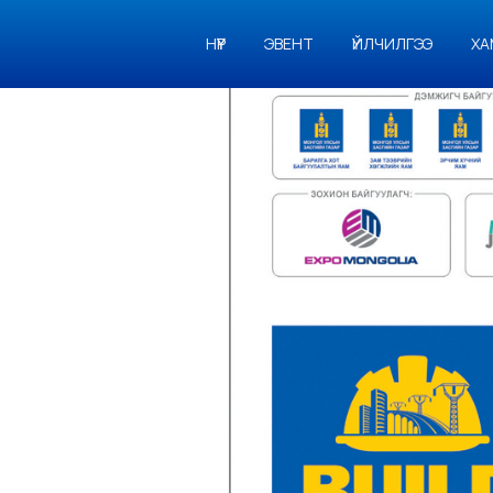
НҮҮР
ЭВЕНТ
ҮЙЛЧИЛГЭЭ
ХА