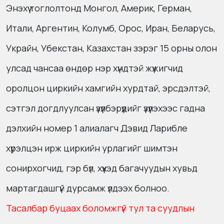
Энэхүү тоглолтонд Монгол, Америк, Герман,
Итали, Аргентин, Колумб, Орос, Иран, Беларусь,
Украйн, Убекстан, Казахстан зэрэг 15 орны олон
улсад чансаа өндөр нэр хүндтэй жүжигчид
оролцон циркийн хамгийн хурдтай, эрсдэлтэй,
сэтгэл догдлуулсан үзүүлбэрүүдийг үзүүлэхээс гадна
дэлхийн номер 1 алиалагч Дэвид Ларибле
хүрэлцэн ирж циркийн урлагийг шимтэн
сонирхогчид, гэр бүл, хүүхэд багачуудын хувьд
мартагдашгүй дурсамж үлдээх болноо.
Тасалбар буцаах боломжгүй тул та суудлын