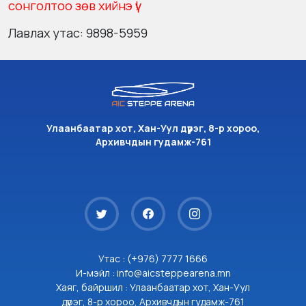
сонголтоо зөв хийнэ үү!
Лавлах утас: 9898-5959
Улаанбаатар хот, Хан-Уул дүүрэг, 8-р хороо,
Архивчдын гудамж-761
Утас : (+976) 7777 1666
И-мэйл : info@aicsteppearena.mn
Хаяг, байршил : Улаанбаатар хот, Хан-Уул
дүүрэг, 8-р хороо, Архивчдын гудамж-761