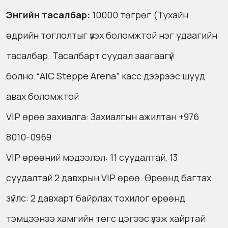
Энгийн тасалбар:
10000 төгрөг (Тухайн
өдрийн тоглолтыг үзэх боломжтой нэг удаагийн
тасалбар. Тасалбарт суудал заагаагүй
болно.
“AIC Steppe Arena” касс дээрээс шууд
авах боломжтой
VIP өрөө захиалга: Захиалгын ажилтан +976
8010-0969
VIP өрөөний мэдээлэл: 11 суудалтай, 13
суудалтай 2 давхрын VIP өрөө. Өрөөнд багтах
зүйлс: 2 давхарт байрлах тохилог өрөөнд
тэмцээнээ хамгийн төгс цэгээс үзэж хайртай