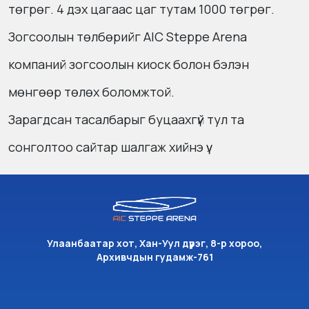
төгрөг. 4 дэх цагаас цаг тутам 1000 төгрөг.
Зогсоолын төлбөрийг AIC Steppe Arena
компаний зогсоолын киоск болон бэлэн
мөнгөөр төлөх боломжтой.
Зарагдсан тасалбарыг буцаахгүй тул та
сонголтоо сайтар шалгаж хийнэ үү.
Улаанбаатар хот, Хан-Уул дүүрэг, 8-р хороо,
Архивчдын гудамж-761