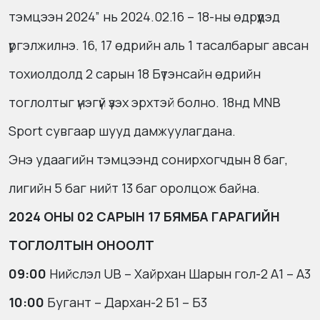
тэмцээн 2024” нь 2024.02.16 – 18-ны өдрүүдэд
үргэлжилнэ. 16, 17 өдрийн аль 1 тасалбарыг авсан
тохиолдолд 2 сарын 18 Бүтэнсайн өдрийн
тоглолтыг үнэгүй үзэх эрхтэй болно. 18нд MNB
Sport сувгаар шууд дамжуулагдана.
Энэ удаагийн тэмцээнд сонирхогчдын 8 баг,
лигийн 5 баг нийт 13 баг оролцож байна.
2024 ОНЫ 02 САРЫН 17 БЯМБА ГАРАГИЙН
ТОГЛОЛТЫН ОНООЛТ
09:00
Нийслэл UB – Хайрхан Шарын гол-2 А1 – А3
10:00
Бугант – Дархан-2 Б1 – Б3