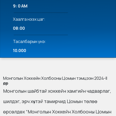
9: 0 AM
Хаалга нээх цаг:
08:00
Тасалбарын үнэ:
10.000
Монголын Хоккейн Холбооны Цомын тэмцээн 2024-II
өдөр
Монголын шайбтай хоккейн хамгийн чадварлаг,
шилдэг, эрч хүчтэй тамирчид Цомын төлөө
өрсөлдөх “Монголын Хоккейн Холбооны Цомын