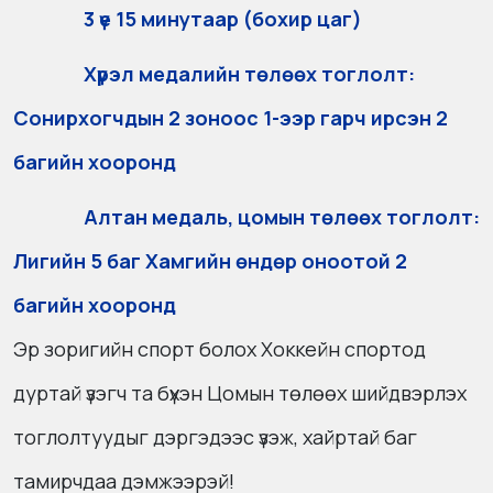
3 үе 15 минутаар (бохир цаг)
Хүрэл медалийн төлөөх тоглолт:
Сонирхогчдын 2 зоноос 1-ээр гарч ирсэн 2
багийн хооронд
Алтан медаль, цомын төлөөх тоглолт:
Лигийн 5 баг Хамгийн өндөр оноотой 2
багийн хооронд
Эр зоригийн спорт болох Хоккейн спортод
дуртай үзэгч та бүхэн Цомын төлөөх шийдвэрлэх
тоглолтуудыг дэргэдээс үзэж, хайртай баг
тамирчдаа дэмжээрэй!