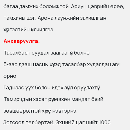
багаа дэмжих боломжтой. Ариун цэврийн өрөө,
тамхины цэг, Арена лаунжийн захиалгын
хүргэлтийн үйлчилгээ
Анхааруулга:
Тасалбарт суудал заагаагүй болно
5-ээс дээш насны хүүхэд тасалбар худалдан авч
орно
Гаднаас уух болон идэх зүйл оруулахгүй.
Тамирчдын хэсэг рүү зөвхөн мандат бүхий
зөвшөөрөлтэй хүмүүс нэвтэрнэ.
Зогсоол төлбөртэй. Эхний 3 цаг нийт 1000