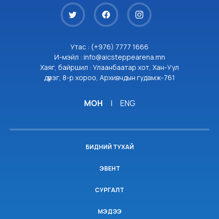
Утас : (+976) 7777 1666
И-мэйл : info@aicsteppearena.mn
Хаяг, байршил : Улаанбаатар хот, Хан-Уул
дүүрэг, 8-р хороо, Архивчдын гудамж-761
МОН
|
ENG
БИДНИЙ ТУХАЙ
ЭВЕНТ
СУРГАЛТ
МЭДЭЭ