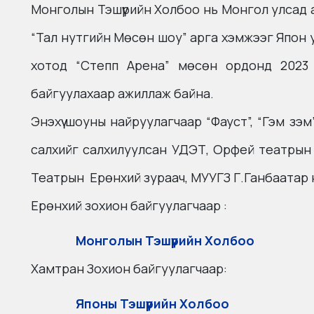
Монголын Тэшүүрийн Холбоо нь Монгол улсад 
“Тал нутгийн Мөсөн шоу” арга хэмжээг Япон 
хотод “Степп Арена” мөсөн ордонд 2023 о
байгуулахаар ажиллаж байна.
Энэхүү шоуны найруулагчаар “Фауст”, “Гэм з
салхийг салхилуулсан УДЭТ, Орфей театрын
Театрын Ерөнхий зураач, МУУГЗ Г.Ганбаатар
Ерөнхий зохион байгуулагчаар :
Монголын Тэшүүрийн Холбоо
Хамтран Зохион байгуулагчаар:
Японы Тэшүүрийн Холбоо