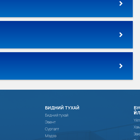
БИДНИЙ ТУХАЙ
БУ
ҮЙ
Бидний тухай
Үйл
Эвент
Хам
Сургалт
Зах
Мэдээ