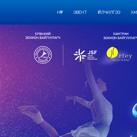
НҮҮР
ЭВЕНТ
ҮЙЛЧИЛГЭЭ
ХА