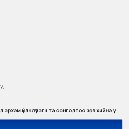
ТА
рхэм үйлчлүүлэгч та сонголтоо зөв хийнэ үү.