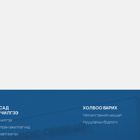
САД
ХОЛБОО БАРИХ
ЛЧИЛГЭЭ
Үйлчилгээний нөхцөл
чилгээ
Нууцлалын бодлого
тран ажиллагчид
иалга өгөх