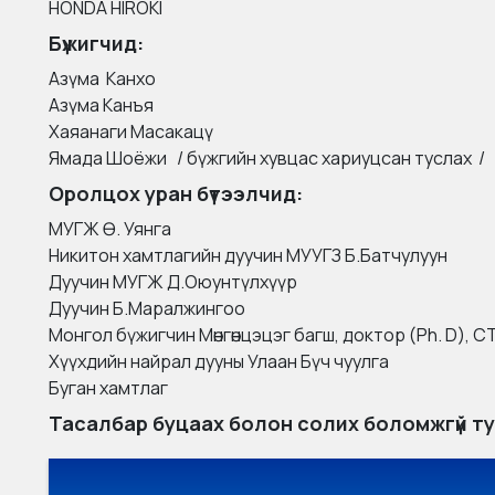
HONDA HIROKI
Бүжигчид
:
Азүма Канхо
Азүма Канъя
Хаяанаги Масакацү
Ямада Шоёжи / бүжгийн хувцас хариуцсан туслах /
Оролцох уран бүтээлчид:
MУГЖ Ө. Уянга
Никитон хамтлагийн дуучин МУУГЗ Б.Батчулуун
Дуучин МУГЖ Д.Оюунтүлхүүр
Дуучин Б.Маралжингоо
Монгол бүжигчин Мөнгөнцэцэг багш, доктор (Ph. D), С
Хүүхдийн найрал дууны Улаан Бүч чуулга
Буган хамтлаг
Тасалбар буцаах болон солих боломжгүй тул э