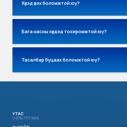
Хүүхэд үзэх боломжтой юу?
Бага насны хүүхдэд тохиромжтой юу?
Тасалбар буцаах боломжтой юу?
УТАС
(+976) 7777 1666