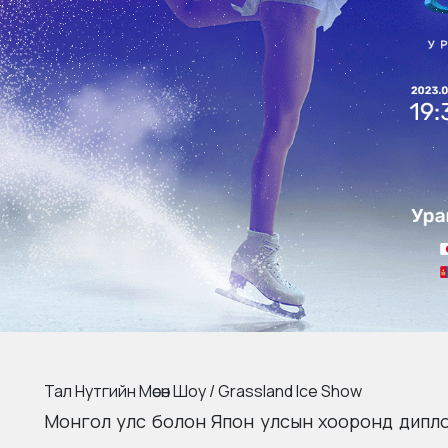
Тал Нутгийн Мөсөн Шоу / Grassland Ice Show
Монгол улс болон Япон улсын хооронд дипло