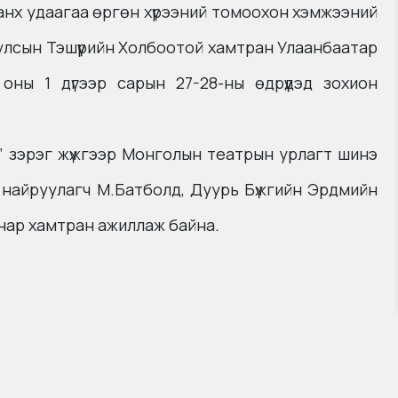
анх удаагаа өргөн хүрээний томоохон хэмжээний
улсын Тэшүүрийн Холбоотой хамтран Улаанбаатар
ны 1 дүгээр сарын 27-28-ны өдрүүдэд зохион
эм” зэрэг жүжгээр Монголын театрын урлагт шинэ
 найруулагч М.Батболд, Дуурь Бүжгийн Эрдмийн
 нар хамтран ажиллаж байна
.