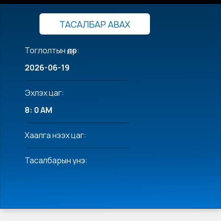
ТАСАЛБАР АВАХ
Тоглолтын өдөр:
2026-06-19
Эхлэх цаг:
8: 0 AM
Хаалга нээх цаг:
Тасалбарын үнэ: