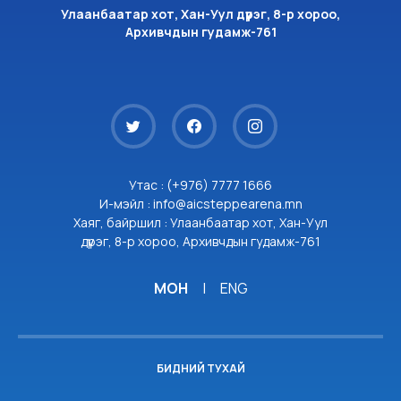
Улаанбаатар хот, Хан-Уул дүүрэг, 8-р хороо,
Архивчдын гудамж-761
Утас : (+976) 7777 1666
И-мэйл : info@aicsteppearena.mn
Хаяг, байршил : Улаанбаатар хот, Хан-Уул
дүүрэг, 8-р хороо, Архивчдын гудамж-761
МОН
|
ENG
БИДНИЙ ТУХАЙ