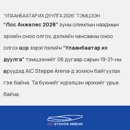
“УЛААНБААТАР ИХ ДУУЛГА 2026” ТЭМЦЭЭН
“Лос Анжелес 2028”
зуны олимпын наадмын
эрхийн оноо олгох, дэлхийн чансааны оноо
олгох өндөр зэрэглэлийн
“Улаанбаатар их
дуулга”
тэмцээнийг 06 дугаар сарын 19-21-ны
өдрүүдэд AIC Steppe Arena-д зохион байгуулах
гэж байна. Та бүхнийг хүрэлцэн ирэхийг урьж
байна.