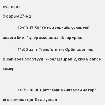
хуваарь:
8 сарын 27-нд
12:00-13:30 “Хотын хамгийн ухаантай
аварга биет ” үлгэр амилах цаг & гар урлал
14:00 цагт Transformers Optimus prime,
Bumblebee роботууд, Учрал Цацрал 2, kiss & dance
камер
14:30-16:00 цагт “Хувиа хичээсэн матар”
үлгэр амилах цаг & гар урлал