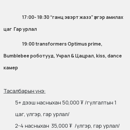
17:00- 18:30 “ганц эвэрт жазз” үлгэр амилах
цаг Гар урлал
19:00 transformers Optimus prime,
Bumblebee роботууд, Учрал & Цацрал, kiss, dance
камер
Тасалбарын үнэ:
5+ дээш насныхан 50,000 ₮ /гулгалтын 1
цаг, үлгэр, гар урлал/
2-4 насныхан 35,000 ₮ /үлгэр, гар урлал/