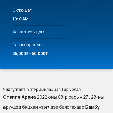
Эхлэх цаг:
10: 0 AM
Хаалга нээх цаг:
Тасалбарын үнэ:
35,000₮ - 50,000₮
Чөлөөт гулгалт, Үлгэр амилах цаг, Гар урлал
Степпе Арена
2022 оны 08-р сарын 27 , 28-ны
өдрүүдэд бяцхан үзэгчдээ баясгахаар
Бамбүү