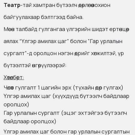
Театр
-тай хамтран бүтээлч өдөрлөгөө зохион
байгуулахаар бэлтгээд байна.
Мөсөн талбайд гулгангаа үлгэрийн шидэт ертөнцөөр
аялах “Үлгэр амилах цаг” болон ”Гар урлалын
сургалт”-д оролцон нэгэн өдрийг хөгжилтэй, үр
бүтээлтэй өнгөрүүлээрэй:
Хөтөлбөрт:
Чөлөөт гулгалт 1 цагийн эрх (тухайн өдөр гулгах)
Үлгэр амилах цаг (хүүхдүүд бүтээлч байдлаар
оролцох)
Гар урлалын сургалт (эцэг эхтэйгээ бүтээлч
байдлаар оролцох)
Үлгэр амилах цаг болон гар урлалын сургалтын