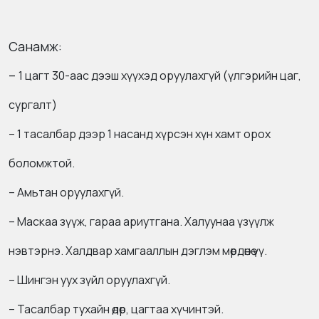
Санамж:
–
1 цагт 30-аас дээш хүүхэд оруулахгүй (үлгэрийн цаг,
сургалт)
– 1 тасалбар дээр 1 насанд хүрсэн хүн хамт орох
боломжтой.
– Амьтан оруулахгүй.
– Маскаа зүүж, гараа ариутгана. Халуунаа үзүүлж
нэвтэрнэ. Халдвар хамгааллын дэглэм мөрдөнө үү.
– Шингэн уух зүйл оруулахгүй.
– Тасалбар тухайн өдөр, цагтаа хүчинтэй.