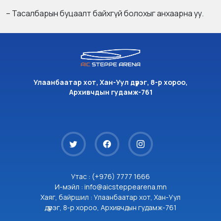
– Тасалбарын буцаалт байхгүй болохыг анхаарна уу.
Улаанбаатар хот, Хан-Уул дүүрэг, 8-р хороо,
Архивчдын гудамж-761
Утас : (+976) 7777 1666
И-мэйл : info@aicsteppearena.mn
Хаяг, байршил : Улаанбаатар хот, Хан-Уул
дүүрэг, 8-р хороо, Архивчдын гудамж-761