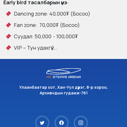
Earl
y bird тасалбарын үнэ
:
Dancing zone: 40,000₮ (Босоо)
Fan zone: 70,000₮ (Босоо)
Суудал: 50,000 - 100,000₮
VIP – Тун удахгүй…
Улаанбаатар хот, Хан-Уул дүүрэг, 8-р хороо,
Архивчдын гудамж-761