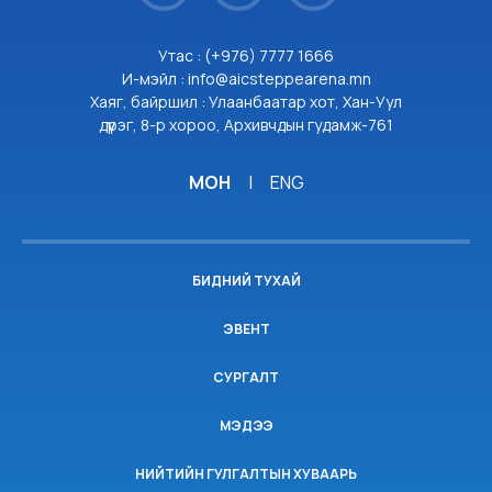
Утас : (+976) 7777 1666
И-мэйл : info@aicsteppearena.mn
Хаяг, байршил : Улаанбаатар хот, Хан-Уул
дүүрэг, 8-р хороо, Архивчдын гудамж-761
МОН
|
ENG
БИДНИЙ ТУХАЙ
ЭВЕНТ
СУРГАЛТ
МЭДЭЭ
НИЙТИЙН ГУЛГАЛТЫН ХУВААРЬ