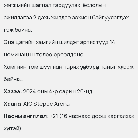
хөгжмийн шагнал гардуулах ёслолын
ажиллагаа 2 дахь жилдээ зохион байгуулагдах
гэж байна.
Энэ цагийн хамгийн шилдэг артистууд 14
номинацын төлөө өрсөлдөнө…
Хамгийн том шуугиан тарих үзүүлбэрүүд таныг хүлээж
байна…
Хэзээ
: 2024 оны 4-р сарын 20-нд
Хаана:
AIC Steppe Arena
Насны ангилал
: +21 (16 наснаас доош харгалзах
хүнтэй)