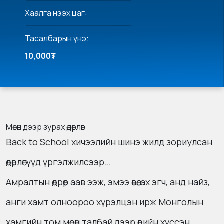
Хаалга нээх цаг:
Тасалбарын үнэ:
10,000₮
Мөсөн дээр зурах өдөрлөг
Back to School хичээлийн шинэ жилд зориулсан
өдөрлөгүүд үргэлжилсээр…
Амралтын өдрөөр аав ээж, эмээ өвөө, ах эгч, анд найз,
анги хамт олноороо хүрэлцэн ирж Монголын
хамгийн том мөсөн талбай дээр өөрийн хүссэн