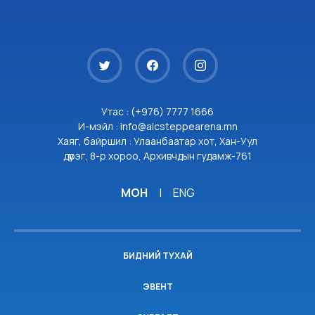
Утас : (+976) 7777 1666
И-мэйл : info@aicsteppearena.mn
Хаяг, байршил : Улаанбаатар хот, Хан-Уул
дүүрэг, 8-р хороо, Архивчдын гудамж-761
МОН
|
ENG
БИДНИЙ ТУХАЙ
ЭВЕНТ