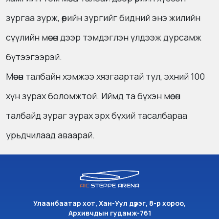
зургаа зурж, өөрийн зургийг бидний энэ жилийн
сүүлийн мөсөн дээр тэмдэглэн үлдээж дурсамж
бүтээгээрэй.
Мөсөн талбайн хэмжээ хязгаартай тул, эхний 100
хүн зурах боломжтой. Иймд та бүхэн мөсөн
талбайд зураг зурах эрх бүхий тасалбараа
урьдчилаад аваарай.
Улаанбаатар хот, Хан-Уул дүүрэг, 8-р хороо,
Архивчдын гудамж-761