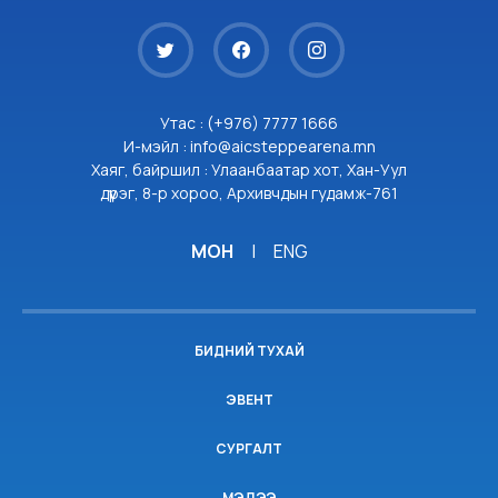
Утас : (+976) 7777 1666
И-мэйл : info@aicsteppearena.mn
Хаяг, байршил : Улаанбаатар хот, Хан-Уул
дүүрэг, 8-р хороо, Архивчдын гудамж-761
МОН
|
ENG
БИДНИЙ ТУХАЙ
ЭВЕНТ
СУРГАЛТ
МЭДЭЭ