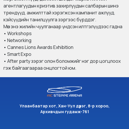
агентлагуудын криэтив захирлуудын салбарын шинэ
трендүүд, амжилттай хэрэгжсэн кампанит ажлууд,
кэйсүүдийн танилцуулга зэргээс бүрддэг.
Мөн энэ жилийн чуулганаар үндсэн илтгэлүүдээс гадна
• Workshops
• Networking
• Cannes Lions Awards Exhibition
• Smart Expo
• After party зэрэг олон боломжийг нэг дор цогцлоох
гэж байгаагаараа онцлогтой юм.
Улаанбаатар хот, Хан-Уул дүүрэг, 8-р хороо,
Архивчдын гудамж-761