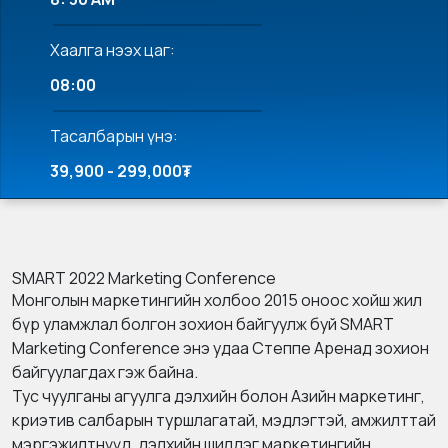
Хаалга нээх цаг:
08:00
Тасалбарын үнэ:
39,900 - 299,000₮
SMART 2022 Marketing Conference
Монголын маркетингийн холбоо 2015 оноос хойш жил
бүр уламжлал болгон зохион байгуулж буй SMART
Marketing Conference энэ удаа Степпе Аренад зохион
байгуулагдах гэж байна.
Тус чуулганы агуулга дэлхийн болон Азийн маркетинг,
криэтив салбарын туршлагатай, мэдлэгтэй, амжилттай
мэргэжилтнүүд, дэлхийн шилдэг маркетингийн