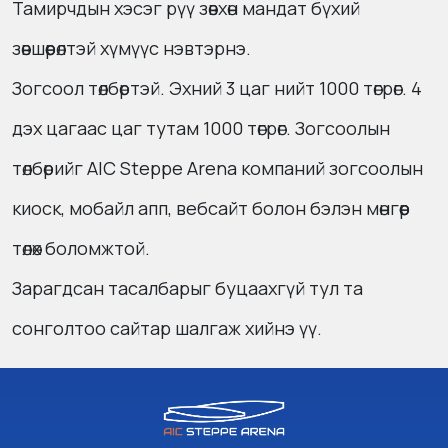
Тамирчдын хэсэг рүү зөвхөн мандат бүхий
зөвшөөрөлтэй хүмүүс нэвтэрнэ.
Зогсоол төлбөртэй. Эхний 3 цаг нийт 1000 төгрөг. 4
дэх цагаас цаг тутам 1000 төгрөг. Зогсоолын
төлбөрийг AIC Steppe Arena компаний зогсоолын
киоск, мобайл апп, вебсайт болон бэлэн мөнгөөр
төлөх боломжтой.
Зарагдсан тасалбарыг буцаахгүй тул та
сонголтоо сайтар шалгаж хийнэ үү.