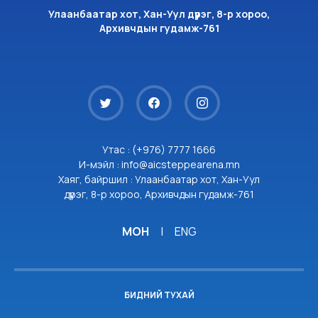
Улаанбаатар хот, Хан-Уул дүүрэг, 8-р хороо,
Архивчдын гудамж-761
Утас : (+976) 7777 1666
И-мэйл : info@aicsteppearena.mn
Хаяг, байршил : Улаанбаатар хот, Хан-Уул
дүүрэг, 8-р хороо, Архивчдын гудамж-761
МОН
|
ENG
БИДНИЙ ТУХАЙ