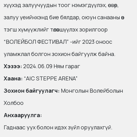
хүүхэд залуучуудын тоог нэмэгдүүлэх, өсвөр,
залуу үеийнхэнд бие бялдар, оюун санааны өв
тэгш хүмүүжлийг төлөвшүүлэх зорилгоор
“ВОЛЕЙБОЛ ФЕСТИВАЛ” -ийг 2023 оноос
уламжлал болгон зохион байгуулж байна.
Хэзээ:
2024.06.09 Ням гараг
Хаана:
“AIC STEPPE ARENA”
Зохион байгуулагч:
Монголын Волейболын
Холбоо
Анхааруулга:
Гаднаас уух болон идэх зүйл оруулахгүй.