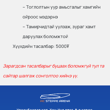
– Тоглолтын уур амьсгалыг хамгийн
ойроос мэдэрнэ
– Тамирчидтай уулзаж, зураг хамт
даруулах боломжтой
Хүүхдийн тасалбар: 5000₮
Зарагдсан тасалбарыг буцаах боломжгүй тул та
сайтар шалгаж сонголтоо хийнэ үү.
Улаанбаатар хот, Хан-Уул дүүрэг, 8-р хороо,