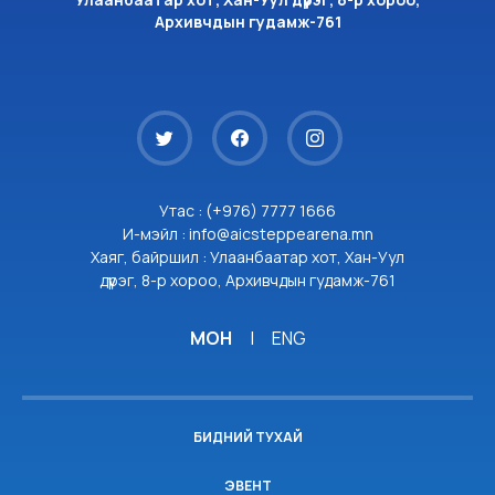
Архивчдын гудамж-761
Утас : (+976) 7777 1666
И-мэйл : info@aicsteppearena.mn
Хаяг, байршил : Улаанбаатар хот, Хан-Уул
дүүрэг, 8-р хороо, Архивчдын гудамж-761
МОН
|
ENG
БИДНИЙ ТУХАЙ
ЭВЕНТ