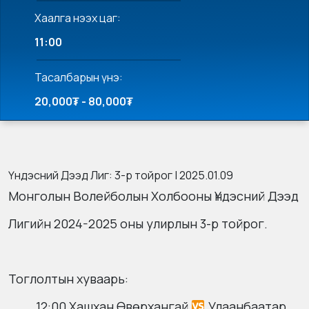
Хаалга нээх цаг:
11:00
Тасалбарын үнэ:
20,000₮ - 80,000₮
Үндэсний Дээд Лиг: 3-р тойрог | 2025.01.09
Монголын Волейболын Холбооны Үндэсний Дээд
Лигийн 2024-2025 оны улирлын 3-р тойрог.
Тоглолтын хуваарь:
12:00 Хашхан Өвөрхангай
Улаанбаатар