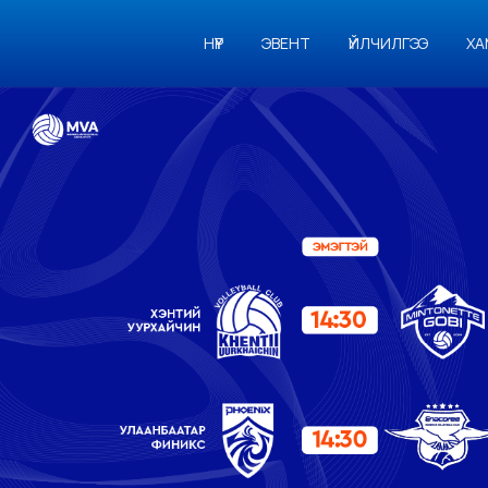
НҮҮР
ЭВЕНТ
ҮЙЛЧИЛГЭЭ
ХА