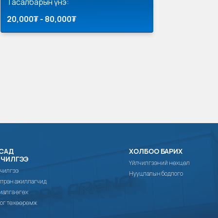
Тасалбарын үнэ:
20,000₮ - 80,000₮
САД
ХОЛБОО БАРИХ
ЛЧИЛГЭЭ
Үйлчилгээний нөхцөл
чилгээ
Нууцлалын бодлого
тран ажиллагчид
иалга өгөх
ог төхөөрөмж