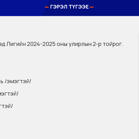
д Лигийн 2024-2025 оны улирлын 2-р тойрог.
ь /эмэгтэй/
мэгтэй/
гтэй/