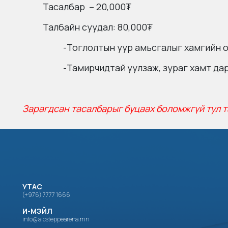
Тасалбар – 20,000₮
Талбайн суудал: 80,000₮
-Тоглолтын уур амьсгалыг хамгийн 
-Тамирчидтай уулзаж, зураг хамт д
Зарагдсан тасалбарыг буцаах боломжгүй тул т
УТАС
(+976) 7777 1666
И-МЭЙЛ
info@aicsteppearena.mn