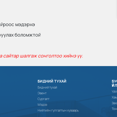
ойроос мэдэрнэ
аруулах боломжтой
а сайтар шалгаж сонголтоо хийнэ үү.
БИДНИЙ ТУХАЙ
БУ
ҮЙ
Бидний тухай
Үйл
Эвент
Хам
Сургалт
Зах
Мэдээ
Тон
Нийтийн гулгалтын хуваарь