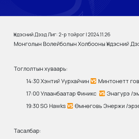
Үндэсний Дээд Лиг: 2-р тойрог | 2024.11.26
Монголын Волейболын Холбооны Үндэсний Дээ
Тоглолтын хуваарь:
14:30 Хэнтий Уурхайчин
Минтонетт гов
17:00 Улаанбаатар Финикс
Энагурэ /э
19:30 SG Hawks
Өмнөговь Энержи /эрэ
Тасалбар: