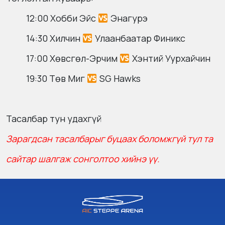
12:00 Хобби Эйс
Энагурэ
14:30 Хилчин
Улаанбаатар Финикс
17:00 Хөвсгөл-Эрчим
Хэнтий Уурхайчин
19:30 Төв Миг
SG Hawks
Тасалбар тун удахгүй
Зарагдсан тасалбарыг буцаах боломжгүй тул та
сайтар шалгаж сонголтоо хийнэ үү.