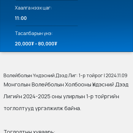
Хаалга нээх цаг:
11:00
Тасалбарын үнэ:
20,000₮ - 80,000₮
Волейболын Үндэсний Дээд Лиг: 1-р тойрог | 2024.11.09
Монголын Волейболын Холбооны Үндэсний Дээд
Лигийн 2024-2025 оны улирлын 1-р тойргийн
тоглолтууд үргэлжилж байна.
Тоглолтын хуваарь: