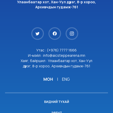
Улаанбаатар хот, Хан-Уул дүүрэг, 8-р хороо,
Архивчдын гудамж-761
Утас : (+976) 7777 1666
И-мэйл : info@aicsteppearena.mn
Хаяг, байршил : Улаанбаатар хот, Хан-Уул
дүүрэг, 8-р хороо, Архивчдын гудамж-761
МОН
|
ENG
БИДНИЙ ТУХАЙ
ЭВЕНТ