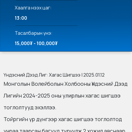
Хаалга нээх цаг:
13:00
Тасалбарын үнэ:
15,000₮ - 100,000₮
Үндэсний Дээд Лиг: Хагас Шигшээ | 2025.01.12
Монголын Волейболын Холбооны Үндэсний Дээд
Лигийн 2024-2025 оны улирлын хагас шигшээ
тоглолтууд эхэллээ.
Тойргийн үр дүнгээр хагас шигшээ тоглолтод
учраа таарсан багууд түрүүлж 2 хожил авснаар