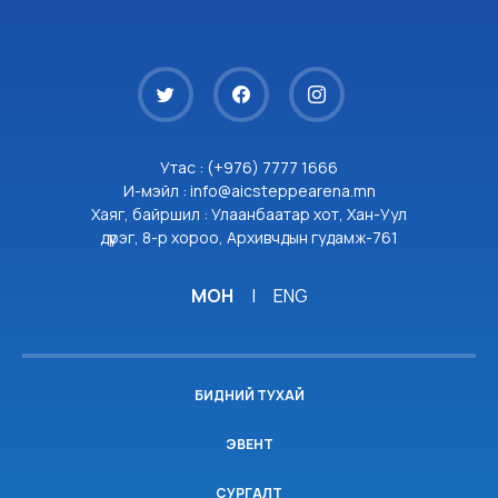
Утас : (+976) 7777 1666
И-мэйл : info@aicsteppearena.mn
Хаяг, байршил : Улаанбаатар хот, Хан-Уул
дүүрэг, 8-р хороо, Архивчдын гудамж-761
МОН
|
ENG
БИДНИЙ ТУХАЙ
ЭВЕНТ
СУРГАЛТ