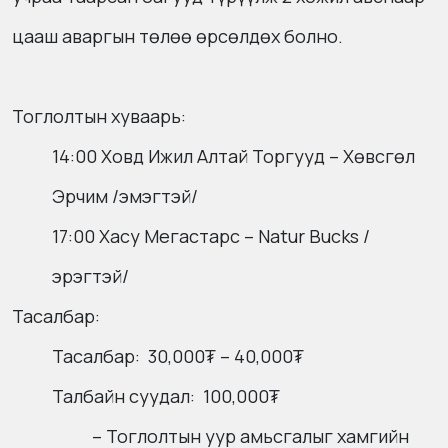
цааш аваргын төлөө өрсөлдөх болно.
Тоглолтын хуваарь:
14:00 Ховд Ижил Алтай Торгууд – Хөвсгөл
Эрчим /эмэгтэй/
17:00 Хасу Мегастарс – Natur Bucks /
эрэгтэй/
Тасалбар:
Тасалбар: 30,000₮ – 40,000₮
Талбайн суудал: 100,000₮
– Тоглолтын уур амьсгалыг хамгийн