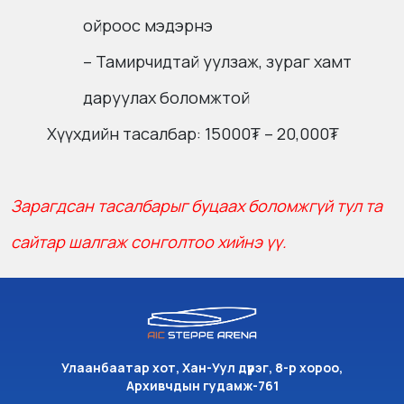
ойроос мэдэрнэ
– Тамирчидтай уулзаж, зураг хамт
даруулах боломжтой
Хүүхдийн тасалбар: 15000₮ – 20,000₮
Зарагдсан тасалбарыг буцаах боломжгүй тул та
сайтар шалгаж сонголтоо хийнэ үү.
Улаанбаатар хот, Хан-Уул дүүрэг, 8-р хороо,
Архивчдын гудамж-761