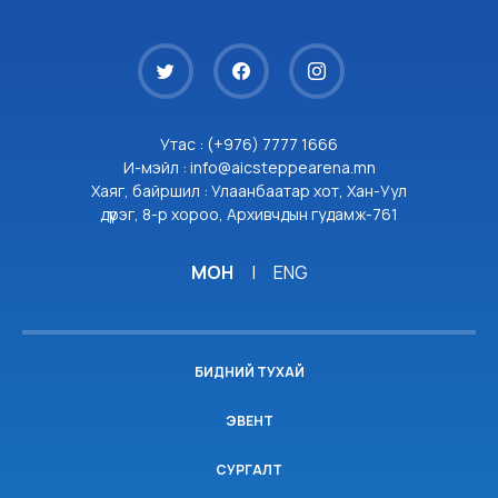
Утас : (+976) 7777 1666
И-мэйл : info@aicsteppearena.mn
Хаяг, байршил : Улаанбаатар хот, Хан-Уул
дүүрэг, 8-р хороо, Архивчдын гудамж-761
МОН
|
ENG
БИДНИЙ ТУХАЙ
ЭВЕНТ
СУРГАЛТ