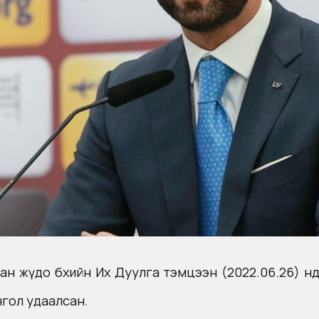
ясан жүдо бөхийн Их Дуулга тэмцээн (2022.06.26) өн
онгол удаалсан.