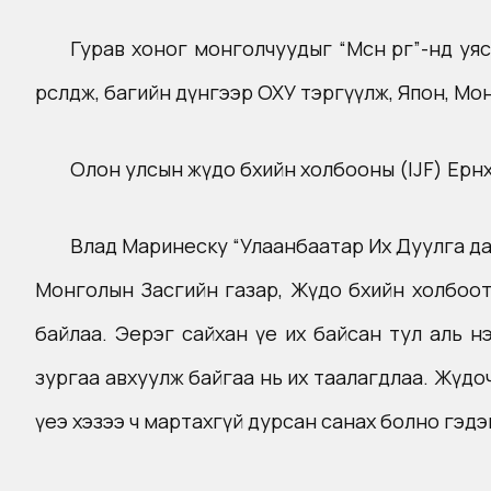
Гурав хоног монголчуудыг “Мөсөн өргөө”-нд у
өрсөлдөж, багийн дүнгээр ОХУ тэргүүлж, Япон, М
Олон улсын жүдо бөхийн холбооны (IJF) Ер
Влад Маринеску “Улаанбаатар Их Дуулга да
Монголын Засгийн газар, Жүдо бөхийн холбоо
байлаа. Эерэг сайхан үе их байсан тул аль н
зургаа авхуулж байгаа нь их таалагдлаа. Жүдоч
үеэ хэзээ ч мартахгүй дурсан санах болно гэдэ