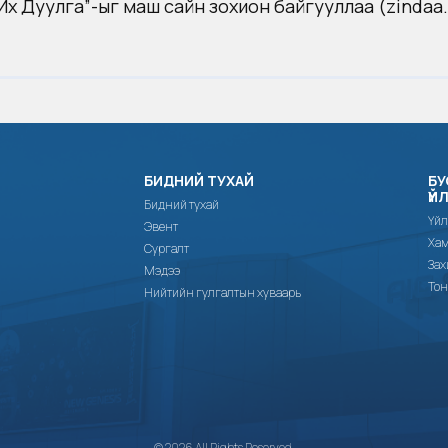
х Дуулга”-ыг маш сайн зохион байгууллаа (zindaa
БИДНИЙ ТУХАЙ
БУ
ҮЙ
Бидний тухай
Үйл
Эвент
Хам
Сургалт
Зах
Мэдээ
Тон
Нийтийн гулгалтын хуваарь
© 2026 All Rights Reserved.