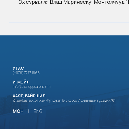
Эх сурвалж:
Влад Маринеску: Монголчууд “И
УТАС
(+976) 7777 1666
И-МЭЙЛ
info@aicsteppearena.mn
ХАЯГ, БАЙРШИЛ
Улаанбаатар хот, Хан-Уул дүүрэг, 8-р хороо, Архивчдын гудамж-761
МОН
|
ENG