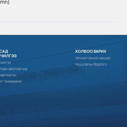
.mn)
САД
ХОЛБОО БАРИХ
ЛЧИЛГЭЭ
Үйлчилгээний нөхцөл
чилгээ
Нууцлалын бодлого
тран ажиллагчид
иалга өгөх
ог төхөөрөмж