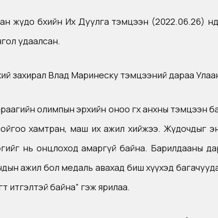
ясан жүдо бөхийн Их Дуулга тэмцээн (2022.06.26) өн
онгол удаалсан.
өнхий захирал Влад Маринеску тэмцээний дараа Ула
раагийн олимпын эрхийн оноо өгөх анхны тэмцээн б
тойгоо хамтран, маш их ажил хийжээ. Жүдочдыг эн
эгийг нь онцлоход амаргүй байна. Барилдааны да
дын ажил бол медаль авахад биш хүүхэд багачуудад
гт итгэлтэй байна” гэж ярилаа.