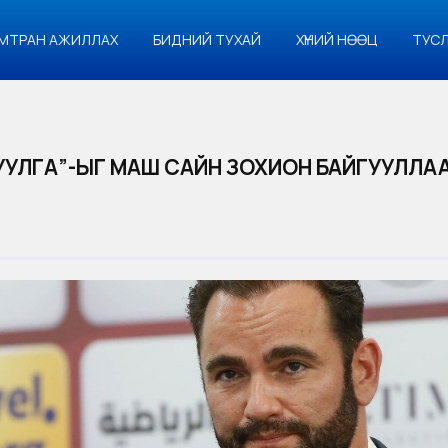
МТРАН АЖИЛЛАХ
БИДНИЙ ТУХАЙ
ХҮНИЙ НӨӨЦ
ТУС
УУЛГА”-ЫГ МАШ САЙН ЗОХИОН БАЙГУУЛЛА