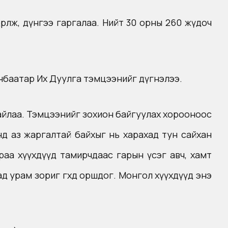
дөрлөж, дүнгээ гаргалаа. Нийт 30 орны 260 жүдоч
анбаатар Их Дуулга тэмцээнийг дүгнэлээ.
айлаа. Тэмцээнийг зохион байгуулах хорооноос
д аз жаргалтай байхыг нь харахад тун сайхан
раа хүүхдүүд тамирчдаас гарын үсэг авч, хамт
 урам зориг өгөхөд оршдог. Монгол хүүхдүүд энэ