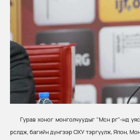
Гурав хоног монголчуудыг "Мөсөн өргөө"-нд у
өрсөлдөж, багийн дүнгээр ОХУ тэргүүлж, Япон, М