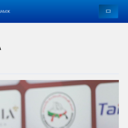
ЛАМЖ
А