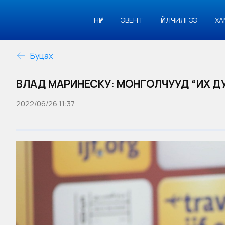
НҮҮР
ЭВЕНТ
ҮЙЛЧИЛГЭЭ
ХА
Буцах
ВЛАД МАРИНЕСКУ: МОНГОЛЧУУД “ИХ Д
2022/06/26 11:37