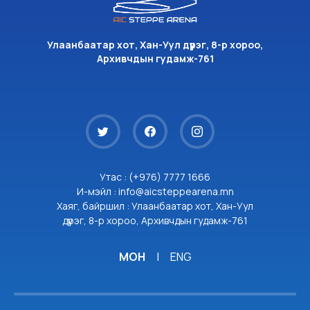
Улаанбаатар хот, Хан-Уул дүүрэг, 8-р хороо,
Архивчдын гудамж-761
Утас : (+976) 7777 1666
И-мэйл : info@aicsteppearena.mn
Хаяг, байршил : Улаанбаатар хот, Хан-Уул
дүүрэг, 8-р хороо, Архивчдын гудамж-761
МОН
|
ENG