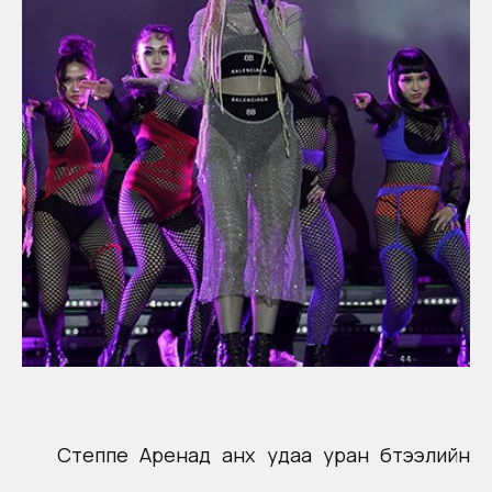
Степпе Аренад анх удаа уран бүтээлийн