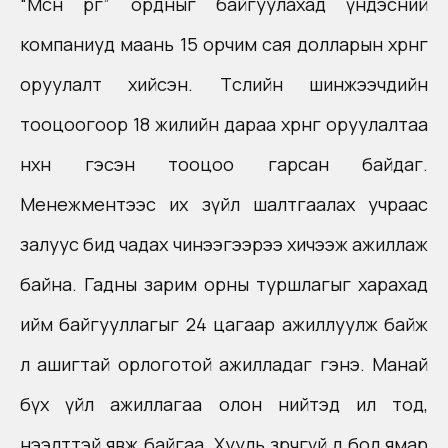
“Мөсөн өргөө” ордныг байгуулахад үндэсний
компаниуд маань 15 орчим сая долларын хөрөнгө
оруулалт хийсэн. Төслийн шинжээчдийн
тооцоогоор 18 жилийн дараа хөрөнгө оруулалтаа
нөхнө гэсэн тооцоо гарсан байдаг.
Менежментээс их зүйл шалтгаалах учраас
залуус бид чадах чинээгээрээ хичээж ажиллаж
байна. Гадны зарим орны туршлагыг харахад
ийм байгууллагыг 24 цагаар ажиллуулж байж
л ашигтай орлоготой ажилладаг гэнэ. Манай
бүх үйл ажиллагаа олон нийтэд ил тод,
нээлттэй явж байгаа. Хууль зөрчөөгүй л бол ямар