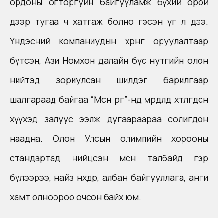
ордоны огторгуйн байгууламж бүхий орой
дээр тугаа ч хатгаж болно гэсэн үг л дээ.
Үндэсний компаниудын хөрөнгө оруулалтаар
бүтсэн, Ази Номхон далайн бүс нутгийн олон
нийтэд зориулсан шилдэг барилгаар
шалгараад байгаа “Мөсөн өргөө”-нд мөрөөдөлдөө хөтлөгдсөн
хүүхэд залуус ээлж дугаараараа солигдон
наадна. Олон Улсын олимпийн хорооны
стандартад нийцсэн мөсөн талбайд гэр
бүлээрээ, найз нөхдөөрөө, албан байгууллага, анги
хамт олноороо очсон байх юм.