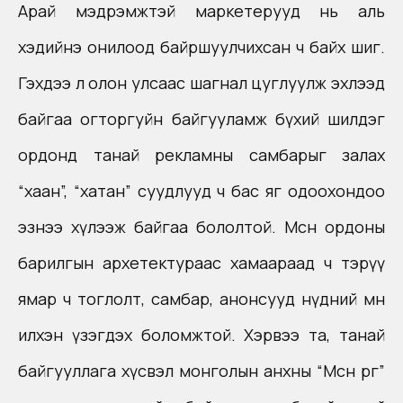
Арай мэдрэмжтэй маркетерууд нь аль
хэдийнэ онилоод байршуулчихсан ч байх шиг.
Гэхдээ л олон улсаас шагнал цуглуулж эхлээд
байгаа огторгуйн байгууламж бүхий шилдэг
ордонд танай рекламны самбарыг залах
“хаан”, “хатан” суудлууд ч бас яг одоохондоо
эзнээ хүлээж байгаа бололтой. Мөсөн ордоны
барилгын архетектураас хамаараад ч тэрүү
ямар ч тоглолт, самбар, анонсууд нүдний өмнө
илхэн үзэгдэх боломжтой. Хэрвээ та, танай
байгууллага хүсвэл монголын анхны “Мөсөн өргөө”