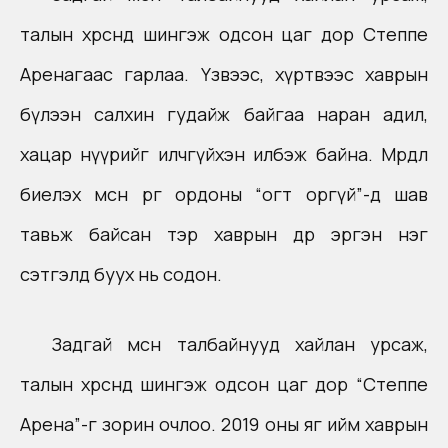
талын хөрсөнд шингэж одсон цаг дор Степпе
Аренагаас гарлаа. Үзвээс, хүртвээс хаврын
бүлээн салхин гудайж байгаа наран адил,
хацар нүүрийг илчгүйхэн илбэж байна. Мөрөөдөл
биелэх мөсөн өргөө ордоны “огт оргүй”-д шав
тавьж байсан тэр хаврын өдөр эргэн нэг
сэтгэлд буух нь содон.
Задгай мөсөн талбайнууд хайлан урсаж,
талын хөрсөнд шингэж одсон цаг дор “Степпе
Арена”-г зорин очлоо. 2019 оны яг ийм хаврын