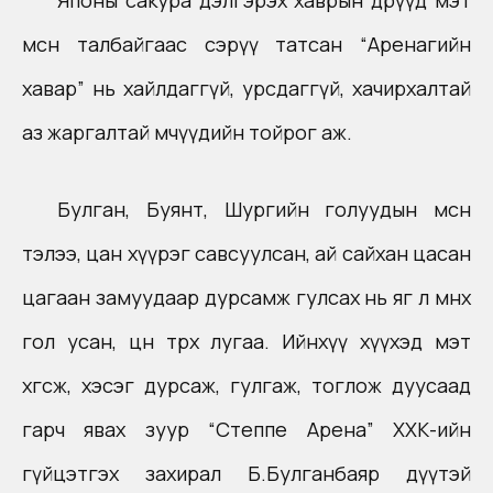
Японы сакура дэлгэрэх хаврын өдрүүд мэт
мөсөн талбайгаас сэрүү татсан “Аренагийн
хавар” нь хайлдаггүй, урсдаггүй, хачирхалтай
аз жаргалтай мөчүүдийн тойрог аж.
Булган, Буянт, Шургийн голуудын мөсөн
тэлээ, цан хүүрэг савсуулсан, ай сайхан цасан
цагаан замуудаар дурсамж гулсах нь яг л мөнөөх
гол усан, цөн төрөх лугаа. Ийнхүү хүүхэд мэт
хөгсөж, хэсэг дурсаж, гулгаж, тоглож дуусаад
гарч явах зуур “Степпе Арена” ХХК-ийн
гүйцэтгэх захирал Б.Булганбаяр дүүтэй