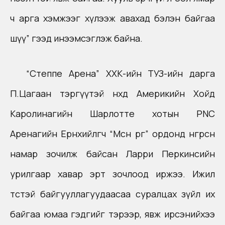
ч арга хэмжээг хүлээж авахад бэлэн байгаа
шүү” гээд инээмсэглэж байна.
“Степпе Арена” ХХК-ийн ТУЗ-ийн дарга
П.Цагаан тэргүүтэй нөхөд Америкийн Хойд
Каролинагийн Шарлотте хотын PNC
Аренагийн Ерөнхийлөгч “Мөсөн өргөө” ордонд өнгөрсөн
намар зочилж байсан Ларри Перкинсийн
урилгаар хавар эрт зочлоод иржээ. Ижил
төстэй байгууллагуудаасаа суралцах зүйл их
байгаа юмаа гэдгийг тэрээр, явж ирсэнийхээ