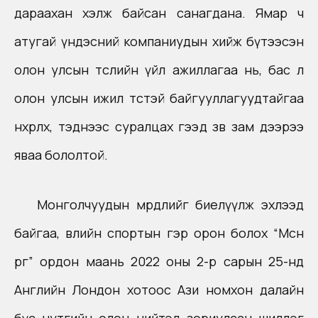
дараахан хэлж байсан санагдана. Ямар ч
атугай үндэсний компаниудын хийж бүтээсэн
олон улсын төслийн үйл ажиллагаа нь, бас л
олон улсын ижил төстэй байгууллагуудтайгаа
нөхөрлөх, тэднээс суралцах гээд зөв зам дээрээ
яваа бололтой.
Монголчуудын мөрөөдлийг биелүүлж эхлээд
байгаа, өвлийн спортын гэр орон болох “Мөсөн
өргөө” ордон маань 2022 оны 2-р сарын 25-нд
Английн Лондон хотоос Ази номхон далайн