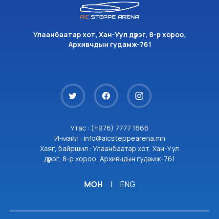
Улаанбаатар хот, Хан-Уул дүүрэг, 8-р хороо,
Архивчдын гудамж-761
Утас : (+976) 7777 1666
И-мэйл : info@aicsteppearena.mn
Хаяг, байршил : Улаанбаатар хот, Хан-Уул
дүүрэг, 8-р хороо, Архивчдын гудамж-761
МОН
|
ENG