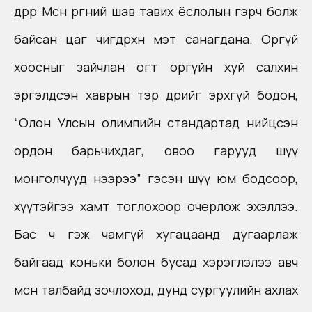
өдрөөр Мөсөн өргөөний шав тавих ёслолын гэрч болж
байсан цаг өчигдөрхөн мэт санагдана. Оргүй
хоосныг зайчлан огт оргүйн хуй салхин
эргэлдсэн хаврын тэр өдрийг эрхгүй бодон,
“Олон Улсын олимпийн стандартад нийцсэн
ордон барьчихдаг, овоо гарууд шүү
монголчууд нээрээ” гэсэн шүү юм бодсоор,
хүүтэйгээ хамт тоглохоор очерлож эхэллээ.
Бас ч гэж чамгүй хугацаанд дугаарлаж
байгаад коньки болон бусад хэрэглэлээ авч
мөсөн талбайд зочлоход, дунд сургуулийн ахлах