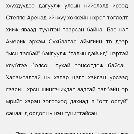
хүүхдүүдээ дагуулж улсын нийслэлд ирээд
Степпе Аренад ийнхүү хоккейн нөхөрсөг тоглолт
хийж яваад түүнтэй таарсан байна. Бас нэг
Америк эрхэм Сүхбаатар аймгийн төв дээр
“мөсөн талбай” байгуулж “талын дайчид” нэртэй
клубтээ болсон тухай сонсогдож байсан.
Харамсалтай нь хавар цагт хайлан урсаад
газрын хөрснөө шингэчихдэг задгай талбайн ор
мөрийг харан зогсоход дахиад л “огт оргүй”
санаанд ордог нь нэн гунигтайсан.