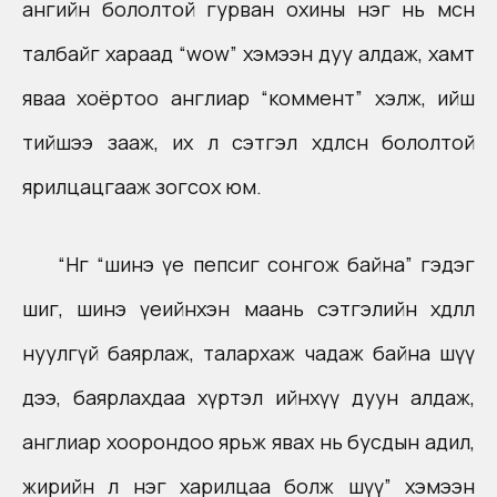
ангийн бололтой гурван охины нэг нь мөсөн
талбайг хараад “wow” хэмээн дуу алдаж, хамт
яваа хоёртоо англиар “коммент” хэлж, ийш
тийшээ зааж, их л сэтгэл хөдөлсөн бололтой
ярилцацгааж зогсох юм.
“Нөгөө “шинэ үе пепсиг сонгож байна” гэдэг
шиг, шинэ үеийнхэн маань сэтгэлийн хөдлөлөө
нуулгүй баярлаж, талархаж чадаж байна шүү
дээ, баярлахдаа хүртэл ийнхүү дуун алдаж,
англиар хоорондоо ярьж явах нь бусдын адил,
жирийн л нэг харилцаа болж шүү” хэмээн