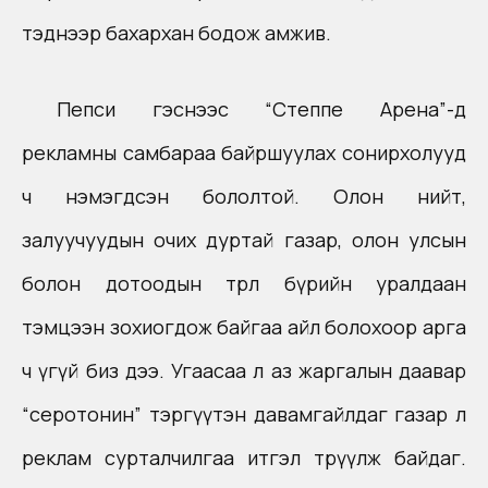
тэднээр бахархан бодож амжив.
Пепси гэснээс “Степпе Арена”-д
рекламны самбараа байршуулах сонирхолууд
ч нэмэгдсэн бололтой. Олон нийт,
залуучуудын очих дуртай газар, олон улсын
болон дотоодын төрөл бүрийн уралдаан
тэмцээн зохиогдож байгаа айл болохоор арга
ч үгүй биз дээ. Угаасаа л аз жаргалын даавар
“серотонин” тэргүүтэн давамгайлдаг газар л
реклам сурталчилгаа итгэл төрүүлж байдаг.