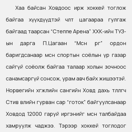
Хаа байсан Ховдоос ирж хоккей тоглож
байгаа хүүхдүүдтэй чөлөөт цагаараа гулгаж
байгаад таарсан “Степпе Арена” ХХК-ийн ТУЗ-
ын дарга П.Цагаан “Мөсөн өргөө” ордон
баригдсанаар мөсөн спортын соёлын үр газар
сайгүй соёолж байгаа талаар холын зочноос
санамсаргүй сонсож, урам авч байх жишээтэй.
Норвегийн хөгжлийн сангийн Ховд дахь төлөөлөгч
Стив өвлийн гурван сар “готок” байгуулсанаар
Ховдод 12000 гаруй иргэнийг мөсөн талбайдаа
хамруулж чаджээ. Тэрээр хоккей тоглодог