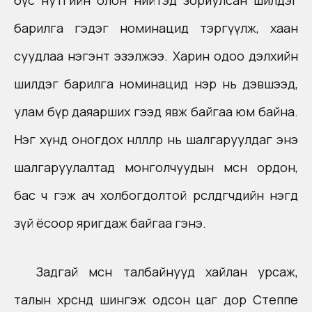
бүс нутгийн олон нийтэд зориулсан шилдэг
барилга гэдэг номинацид тэргүүлж, хаан
суудлаа нэгэнт эзэлжээ. Харин одоо дэлхийн
шилдэг барилга номинацид нэр нь дэвшээд,
улам бүр даяарших гээд явж байгаа юм байна.
Нэг хүнд оногдох нөлөөллөөр нь шалгаруулдаг энэ
шалгаруулалтад монголчуудын мөсөн ордон,
бас ч гэж ач холбогдолтой өрсөлдөгчдийн нэгд
зүй ёсоор яригдаж байгаа гэнэ.
Задгай мөсөн талбайнууд хайлан урсаж,
талын хөрсөнд шингэж одсон цаг дор Степпе