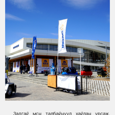
Задгай мөсөн талбайнууд хайлан урсаж,