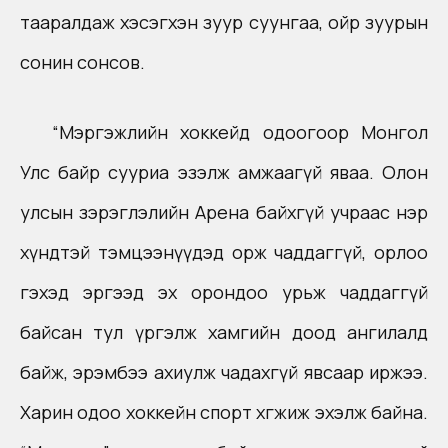
тааралдаж хэсэгхэн зуур суунгаа, ойр зуурын
сонин сонсов.
“Мэргэжлийн хоккейд одоогоор Монгол
Улс байр сууриа эзэлж амжаагүй яваа. Олон
улсын зэрэглэлийн Арена байхгүй учраас нэр
хүндтэй тэмцээнүүдэд орж чаддаггүй, орлоо
гэхэд эргээд эх орондоо урьж чаддаггүй
байсан тул үргэлж хамгийн доод ангилалд
байж, эрэмбээ ахиулж чадахгүй явсаар иржээ.
Харин одоо хоккейн спорт хөгжиж эхэлж байна.