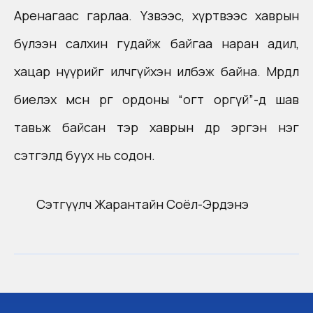
Аренагаас гарлаа. Үзвээс, хүртвээс хаврын
бүлээн салхин гудайж байгаа наран адил,
хацар нүүрийг илчгүйхэн илбэж байна. Мөрөөдөл
биелэх мөсөн өргөө ордоны “огт оргүй”-д шав
тавьж байсан тэр хаврын өдөр эргэн нэг
сэтгэлд буух нь содон.
Сэтгүүлч Жарантайн Соёл-Эрдэнэ