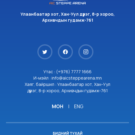
Улаанбаатар хот, Хан-Уул дүүрэг, 8-р хороо,
Архивчдын гудамж-761
Утас : (+976) 7777 1666
И-мэйл : info@aicsteppearena.mn
Хаяг, байршил : Улаанбаатар хот, Хан-Уул
дүүрэг, 8-р хороо, Архивчдын гудамж-761
МОН
|
ENG
БИДНИЙ ТУХАЙ