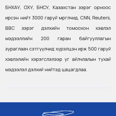
БНХАУ, ОХУ, БНСУ, Казахстан зэрэг орноос
ирсэн нийт 3000 гаруй мөргөлчид, CNN, Reuters,
BBC зэрэг дэлхийн томоохон хэвлэл
мэдээллийн 200 гаран байгууллагын
зураглаач сэтгүүлчид хүрэлцэн ирж 500 гаруй
хэвлэлийн хэрэгслэлээр уг айлчлалын тухай
мэдээлэл дэлхий нийтэд цацагдлаа.