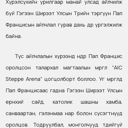
Хүрэлсүхийн урилгаар манай улсад айлчилж
буй Гэгээн Ширээт Улсын Төрийн тэргүүн Пап
Францисын айлчлал гурав дахь өдрөө үргэлжилж
байна.
Тус айлчлалын хүрээнд өнөөдөр Пап Францис
оролцсон талархал магтаалын мөргөл “AIC
Steppe Arena” цогцолборт боллоо. Уг мөргөлд
Пап Францисаас гадна Гэгээн Ширээт Улсын
ернхий сайд, католик шашны хамба,
санваартан, гэлэнмаа нар болон сүсэгтнүүд
оролцов. Тодруулбал, монголчууд төдийгүй