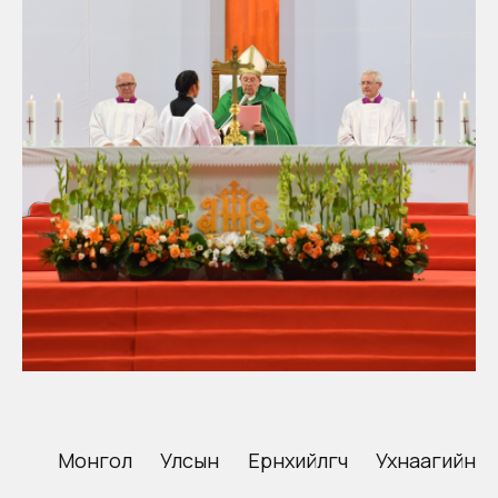
Монгол Улсын Ерөнхийлөгч Ухнаагийн