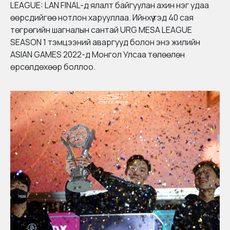
LEAGUE: LAN FINAL-д ялалт байгуулан ахин нэг удаа
өөрсдийгөө нотлон харууллаа. Ийнхүү тэд 40 сая
төгрөгийн шагналын сантай URG MESA LEAGUE
SEASON 1 тэмцээний аваргууд болон энэ жилийн
ASIAN GAMES 2022-д Монгол Улсаа төлөөлөн
өрсөлдөхөөр боллоо.