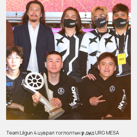
Team Lilgun 4 цуврал тоглолтын үр дүнд URG MESA