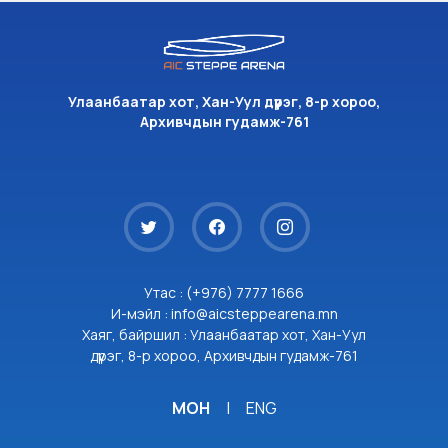
Улаанбаатар хот, Хан-Уул дүүрэг, 8-р хороо,
Архивчдын гудамж-761
Утас : (+976) 7777 1666
И-мэйл : info@aicsteppearena.mn
Хаяг, байршил : Улаанбаатар хот, Хан-Уул
дүүрэг, 8-р хороо, Архивчдын гудамж-761
МОН
|
ENG