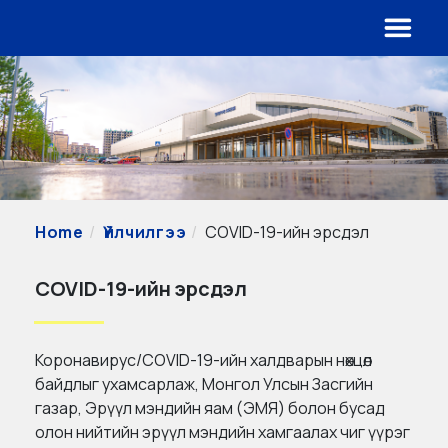
Home
Үйлчилгээ
COVID-19-ийн эрсдэл
COVID-19-ийн эрсдэл
Коронавирус/COVID-19-ийн халдварын нөхцөл
байдлыг ухамсарлаж, Монгол Улсын Засгийн
газар, Эрүүл мэндийн яам (ЭМЯ) болон бусад
олон нийтийн эрүүл мэндийн хамгаалах чиг үүрэг