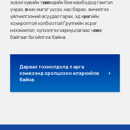
эсвэл хувийн төлөөлөгчдийн бие махбодод гэмтэл
учрах, өвчин эмгэг үүсэх, нас барах, эмчилгээ
үйлчилгээний асуудал гарах, эд хөрөнгийн
хохиролтой холбоотой Группийн эсрэг
нэхэмжлэл, хүлээлгэх хариуцлагаас чөлөөлж
байгааг би ойлгож байна.
Дараах тохиолдолд л арга
хэмжээнд оролцохоо илэрхийлж
байна.