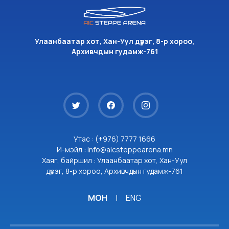
Улаанбаатар хот, Хан-Уул дүүрэг, 8-р хороо,
Архивчдын гудамж-761
Утас : (+976) 7777 1666
И-мэйл : info@aicsteppearena.mn
Хаяг, байршил : Улаанбаатар хот, Хан-Уул
дүүрэг, 8-р хороо, Архивчдын гудамж-761
МОН
|
ENG