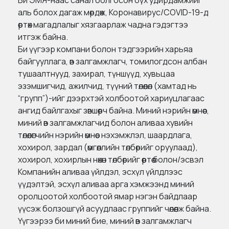
Би ЭМЯ-наас санал болгосон бүх удирдамжийг
аль болох дагаж мөрдөж, Коронавирус/COVID-19-д
өртөх магадлалыг хязгаарлаж чадна гэдэгтээ
итгэж байна.
Би үүгээр компани болон тэдгээрийн харьяа
байгууллага, өв залгамжлагч, томилогдсон албан
тушаалтнууд, захирал, түншүүд, хувьцаа
эзэмшигчид, ажилчид, түүний төлөөлөл (хамтад нь
“групп”)-ийг дээрхтэй холбоотой хариуцлагаас
ангид байлгахыг зөвшөөрч байна. Миний нэрийн өмнөөс,
миний өв залгамжлагчид болон аливаа хувийн
төлөөлөгчийн нэрийн өмнөөс нэхэмжлэл, шаардлага,
хохирол, зардал (өмгөөллийн төлбөрийг оруулаад),
хохирол, хохирлын нөхөн төлбөрийг өөртөө болон/эсвэл
Компанийн аливаа үйлдэл, эсхүл үйлдлээс
үүдэлтэй, эсхүл аливаа арга хэмжээнд миний
оролцоотой холбоотой ямар нэгэн байдлаар
үүсэж болзошгүй асуудлаас группийг чөлөөлж байна.
Үүгээрээ би миний бие, миний өв залгамжлагч