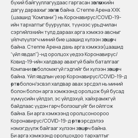
бүхий байгууллагуудаас гаргасан зөвлөмжийн
дагуу дараахыг зөвлөж байна. Степпе Арена ХХК
(цаашид “Компани”) нь Коронавирус/COVID-19-
ийн тархалтыг бууруулах, түүнээс урьдчилан
сэргийлэхийн тулд дараах арга хэмжээ авсныг
үйлчлүүлэгч миний бие цаашид хүлээн зөвшөөрч
байна. Степпе Арена дахь арга хэмжээ(цаашид
“үйл явдал”)-нд оролцох үедээ Коронавирус/
Ковид-19-ийн халдвар авахгүй байх баталгааг
Компани өгөх боломжгүй гэдгийг би хүлээн зөвшөөрч
байна. Үйл явдлын үеэр Коронавирус/COVID-19-д
өртөх болон/эсвэл халдвар авах эрсдэл нь миний
болон болон арга хэмжээнд оролцож буй бусад
хүмүүсийн үйлдэл, эс үйлдэхүй, хайхрамжгүй
байдлаас үүдэн гарч болзошгүйг би ойлгож
байна. Би арга хэмжээнд оролцсоноороо
Коронавирус/COVID-19-д өртөх эрсдэлээ
нэмэгдүүлж байгааг хүлээн зөвшөөрч байна.
Би арга хэмжээнд оролцохдоо тархалтыг