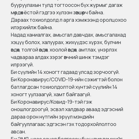
бууруулахын тулд тогтоосон бүх журмыг дагаж
мөрдөх ёстой гэдгээ хүлээн зөвшөөрч байна.
Дараах тохиолдолд л арга хэмжээнд оролцохоо
илэрхийлж байна.
Надад ханиалгах, амьсгал давчдах, амьсгалахад
хэцүү болох, халуурах, жихүүдэс хүрэх, булчин
өвдөх, толгой өвдөх, хоолой өвдөх, амтлах, үнэрлэх
чадвараа алдах зэрэг өвчний шинж тэмдэг
илрээгүй.
Би сүүлийн 14 хоногт гадаад улсад зорчоогүй.
Би Коронавирус/COVID-19-ийн сэжигтэй болон
батлагдсан тохиолдолтой хүнтэй сүүлийн 14
хоногт уулзаагүй, хамт байгаагүй.
Би Коронавирус/Ковид-19-тэй гэж
оношлогдоогүй, эсвэл халдвар аваад эдгэсний
дараа орон нутгийн эрүүл мэндийн
байгууллагаас эдгэсэн гэх тодорхойлолтоо
авсан.