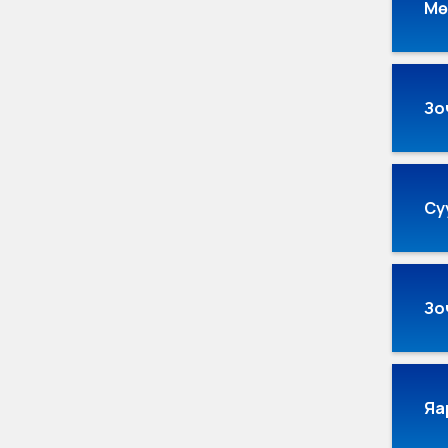
Мө
Зо
Су
Зо
Яа