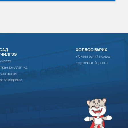
САД
ХОЛБОО БАРИХ
ЛЧИЛГЭЭ
Үйлчилгээний нөхцөл
чилгээ
Нууцлалын бодлого
тран ажиллагчид
иалга өгөх
ог төхөөрөмж