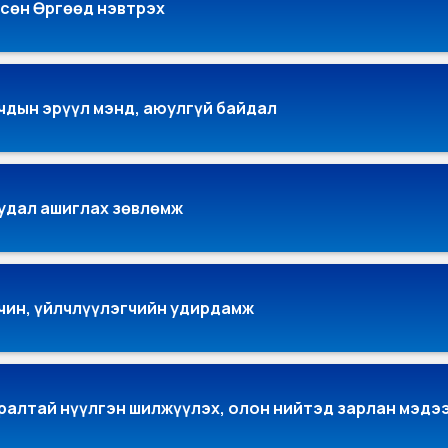
сөн Өргөөд нэвтрэх
чдын эрүүл мэнд, аюулгүй байдал
удал ашиглах зөвлөмж
чин, үйлчлүүлэгчийн удирдамж
ралтай нүүлгэн шилжүүлэх, олон нийтэд зарлан мэдэ