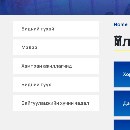
Home
Бидний тухай
Үй
Мэдээ
Хамтран ажиллагчид
Хо
Бидний түүх
Байгууламжийн хүчин чадал
Да