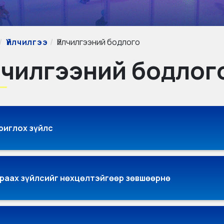
Үйлчилгээ
Үйлчилгээний бодлого
лчилгээний бодлог
риглох зүйлс
раах зүйлсийг нөхцөлтэйгөөр зөвшөөрнө