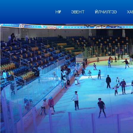
НҮҮР
ЭВЕНТ
ҮЙЛЧИЛГЭЭ
ХА