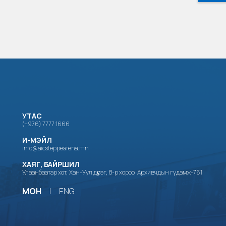
УТАС
(+976) 7777 1666
И-МЭЙЛ
info@aicsteppearena.mn
ХАЯГ, БАЙРШИЛ
Улаанбаатар хот, Хан-Уул дүүрэг, 8-р хороо, Архивчдын гудамж-761
МОН
|
ENG