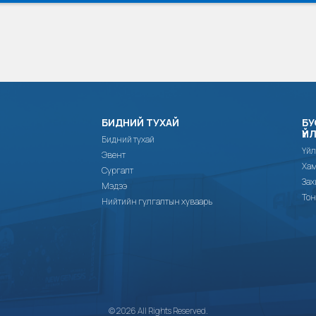
БИДНИЙ ТУХАЙ
БУ
ҮЙ
Бидний тухай
Үйл
Эвент
Хам
Сургалт
Зах
Мэдээ
Тон
Нийтийн гулгалтын хуваарь
© 2026 All Rights Reserved.