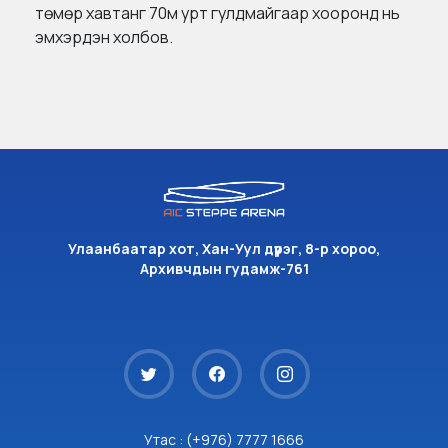
төмөр хавтанг 70м урт гулдмайгаар хооронд нь
эмхэрдэн холбов.
Улаанбаатар хот, Хан-Уул дүүрэг, 8-р хороо,
Архивчдын гудамж-761
Утас : (+976) 7777 1666