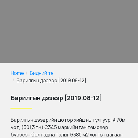
Home
Бидний түүх
Барилгын дээвэр [2019.08-12]
Барилгын дээвэр [2019.08-12]
Барилгын дээврийн дотор хийц нь тулгуургүй 70м
урт, (501,3 тн) C345 маркийн ган төмрөөр
бүтээсэн бол гадна талыг 6380 м2 хөнгөн цагаан