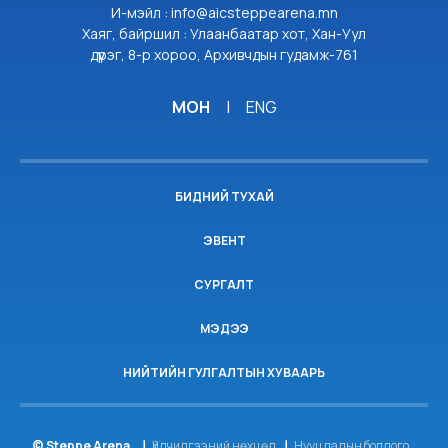
И-мэйл : info@aicsteppearena.mn
Хаяг, байршил : Улаанбаатар хот, Хан-Уул
дүүрэг, 8-р хороо, Архивчдын гудамж-761
МОН
|
ENG
БИДНИЙ ТУХАЙ
ЭВЕНТ
СУРГАЛТ
МЭДЭЭ
НИЙТИЙН ГУЛГАЛТЫН ХУВААРЬ
© Steppe Arena.
Үйлчилгээний нөхцөл
Нууцлалын бодлого