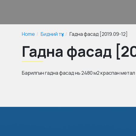
Home
Бидний түүх
Гадна фасад [2019.09-12]
Гадна фасад [20
Барилгын гадна фасад нь 2480 м2 краспан метал 