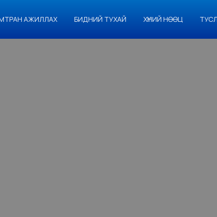
МТРАН АЖИЛЛАХ
БИДНИЙ ТУХАЙ
ХҮНИЙ НӨӨЦ
ТУС