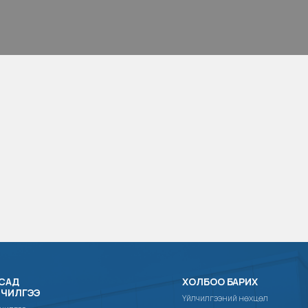
САД
ХОЛБОО БАРИХ
ЛЧИЛГЭЭ
Үйлчилгээний нөхцөл