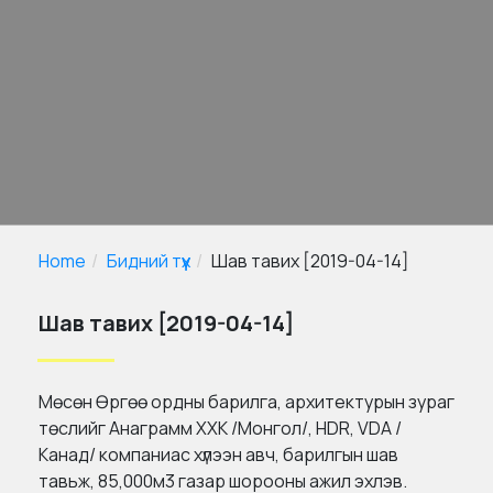
Home
Бидний түүх
Шав тавих [2019-04-14]
Шав тавих [2019-04-14]
Мөсөн Өргөө ордны барилга, архитектурын зураг
төслийг Анаграмм ХХК /Монгол/, HDR, VDA /
Канад/ компаниас хүлээн авч, барилгын шав
тавьж, 85,000м3 газар шорооны ажил эхлэв.