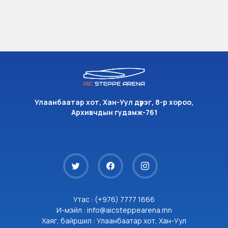
Улаанбаатар хот, Хан-Уул дүүрэг, 8-р хороо,
Архивчдын гудамж-761
Утас : (+976) 7777 1666
И-мэйл : info@aicsteppearena.mn
Хаяг, байршил : Улаанбаатар хот, Хан-Уул