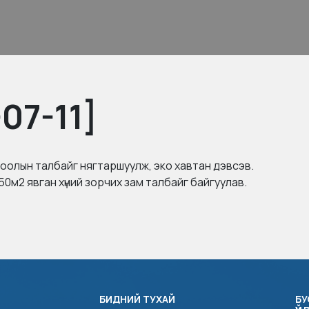
07-11]
гсоолын талбайг нягтаршуулж, эко хавтан дэвсэв.
650м2 явган хүний зорчих зам талбайг байгуулав.
БИДНИЙ ТУХАЙ
БУ