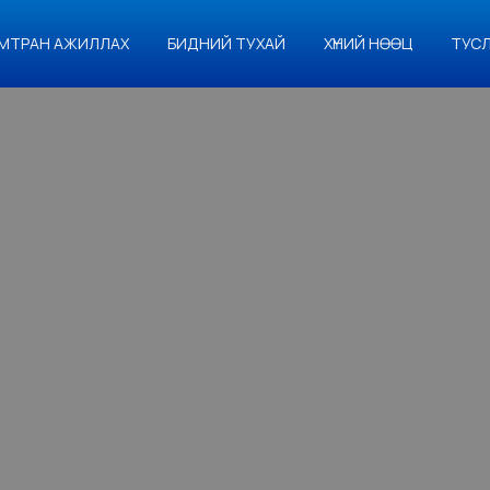
МТРАН АЖИЛЛАХ
БИДНИЙ ТУХАЙ
ХҮНИЙ НӨӨЦ
ТУС