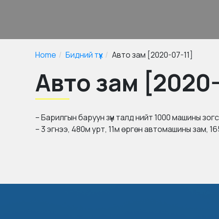
Home
Бидний түүх
Авто зам [2020-07-11]
Авто зам [2020-
– Барилгын баруун зүүн талд нийт 1000 машины зо
– 3 эгнээ, 480м урт, 11м өргөн автомашины зам, 1