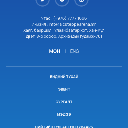
Утас : (+976) 7777 1666
И-мэйл : info@aicsteppearena.mn
Хаяг, байршил : Улаанбаатар хот, Хан-Уул
дүүрэг, 8-р хороо, Архивчдын гудамж-761
МОН
|
ENG
БИДНИЙ ТУХАЙ
ЭВЕНТ
СУРГАЛТ
МЭДЭЭ
НИЙТИЙН ГУЛГАЛТЫН ХУВААРЬ