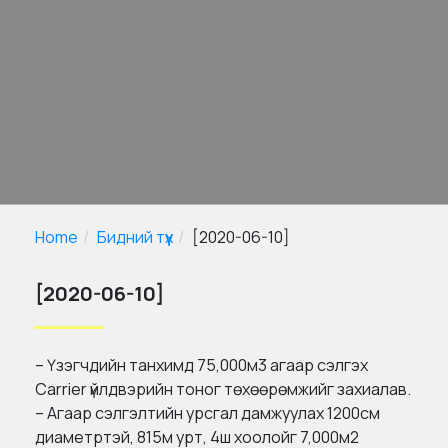
Home
Бидний түүх
[2020-06-10]
[2020-06-10]
– Үзэгчдийн танхимд 75,000м3 агаар сэлгэх
Carrier үйлдвэрийн тоног төхөөрөмжийг захиалав.
– Агаар сэлгэлтийн урсгал дамжуулах 1200см
диаметртэй, 815м урт, 4ш хоолойг 7,000м2