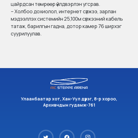
цайрдсан төмрөөр үйлдвэрлэн угсрав.
– Холбоо дохиолол, интернет сүлжээ, зарлан
мэдээллэх системийн 25,100м сүлжээний кабель
татаж, барилгын гадна, дотор камер 76 ширхэг
суурилуулав.
Улаанбаатар хот, Хан-Уул дүүрэг, 8-р хороо,
Архивчдын гудамж-761