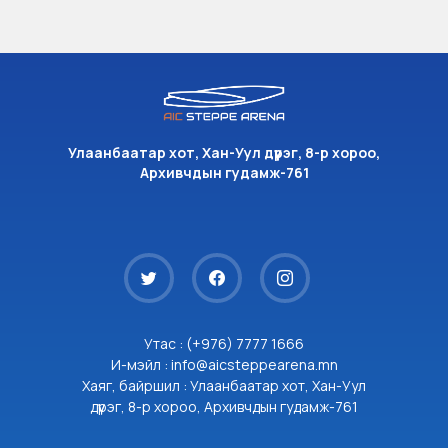
Улаанбаатар хот, Хан-Уул дүүрэг, 8-р хороо,
Архивчдын гудамж-761
Утас : (+976) 7777 1666
И-мэйл : info@aicsteppearena.mn
Хаяг, байршил : Улаанбаатар хот, Хан-Уул
дүүрэг, 8-р хороо, Архивчдын гудамж-761