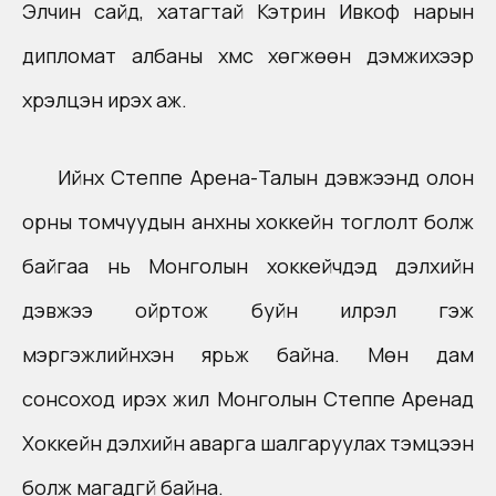
Элчин сайд, хатагтай Кэтрин Ивкоф нарын
дипломат албаны хүмүүс хөгжөөн дэмжихээр
хүрэлцэн ирэх аж.
Ийнхүү Степпе Арена-Талын дэвжээнд олон
орны томчуудын анхны хоккейн тоглолт болж
байгаа нь Монголын хоккейчдэд дэлхийн
дэвжээ ойртож буйн илрэл гэж
мэргэжлийнхэн ярьж байна. Мөн дам
сонсоход ирэх жил Монголын Степпе Аренад
Хоккейн дэлхийн аварга шалгаруулах тэмцээн
болж магадгүй байна.