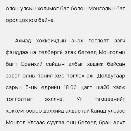
олон улсын холимог баг болон Монголын баг
оролцох юм байна.
Ахмад хоккейчдын энэхүү тоглолт үзэгч
фэнүүддээ үнэ төлбөргүй үзүүлэх бөгөөд Монголын
багт Ерөнхий сайдын албыг хашиж байсан
зэрэг олны танил хүмүүс тоглох аж. Долдугаар
сарын 5-ны өдрийн 18.00 цагт шайб хаяж
тоглолтыг эхлүүлнэ. Уг тэмцээнийг
хоккейгоороо дэлхийд алдартай Канад улсаас
Монгол Улсаас суугаа онц бөгөөд бүрэн эрхт