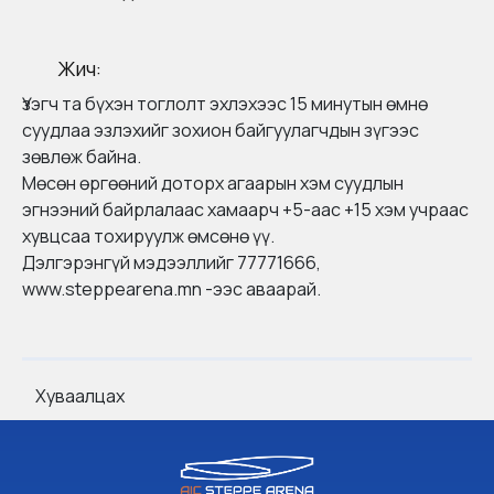
Жич:
Үзэгч та бүхэн тоглолт эхлэхээс 15 минутын өмнө
суудлаа эзлэхийг зохион байгуулагчдын зүгээс
зөвлөж байна.
Мөсөн өргөөний доторх агаарын хэм суудлын
эгнээний байрлалаас хамаарч +5-аас +15 хэм учраас
хувцсаа тохируулж өмсөнө үү.
Дэлгэрэнгүй мэдээллийг 77771666,
www.steppearena.mn -ээс аваарай.
Хуваалцах