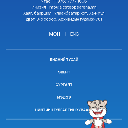
Утас : (+976) 7777 1666
И-мэйл : info@aicsteppearena.mn
Хаяг, байршил : Улаанбаатар хот, Хан-Уул
дүүрэг, 8-р хороо, Архивчдын гудамж-761
МОН
|
ENG
БИДНИЙ ТУХАЙ
ЭВЕНТ
СУРГАЛТ
МЭДЭЭ
НИЙТИЙН ГУЛГАЛТЫН ХУВААРЬ