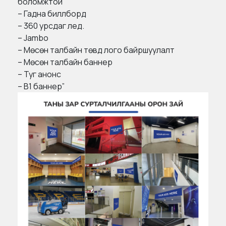
боломжтой
– Гадна биллборд
– 360 урсдаг лед.
– Jambo
– Мөсөн талбайн төвд лого байршуулалт
– Мөсөн талбайн баннер
– Туг анонс
– В1 баннер”