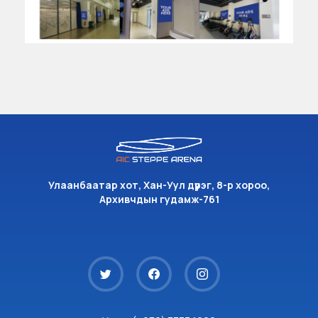
Улаанбаатар хот, Хан-Уул дүүрэг, 8-р хороо,
Архивчдын гудамж-761