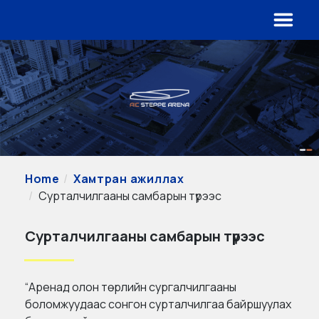
Home
Хамтран ажиллах
Сурталчилгааны самбарын түрээс
Сурталчилгааны самбарын түрээс
“Аренад олон төрлийн сургалчилгааны
боломжуудаас сонгон сурталчилгаа байршуулах