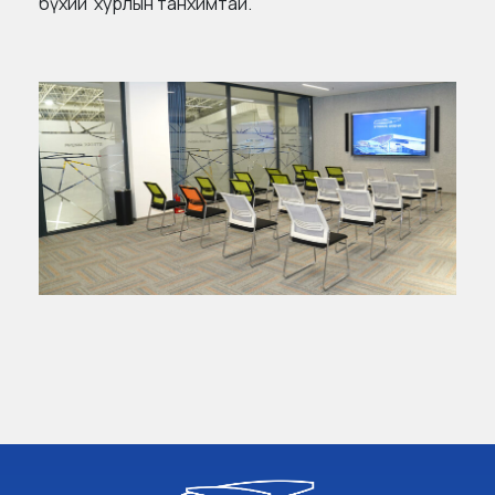
бүхий хурлын танхимтай.