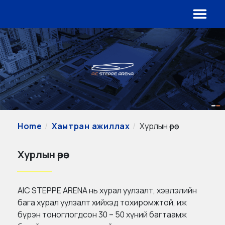
Home
Хамтран ажиллах
Хурлын өрөө
Хурлын өрөө
AIC STEPPE ARENA нь хурал уулзалт, хэвлэлийн
бага хурал уулзалт хийхэд тохиромжтой, иж
бүрэн тоноглогдсон 30 – 50 хүний багтаамж