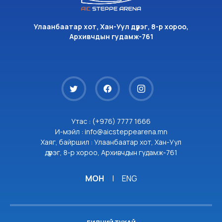
Улаанбаатар хот, Хан-Уул дүүрэг, 8-р хороо,
Архивчдын гудамж-761
Утас : (+976) 7777 1666
И-мэйл : info@aicsteppearena.mn
Хаяг, байршил : Улаанбаатар хот, Хан-Уул
дүүрэг, 8-р хороо, Архивчдын гудамж-761
МОН
|
ENG